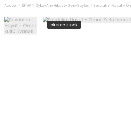
Accueil
KITAP
Öykü-Anı-Hikaye-Gezi-Söyles
Sevdalım Hayat - Öme
plus en stock