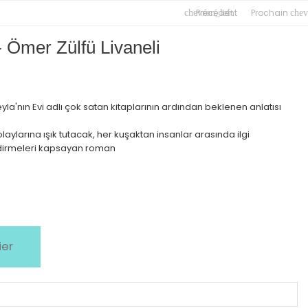
Précédent
Prochain
chevron_left
chev
 Ömer Zülfü Livaneli
Leyla'nın Evi adlı çok satan kitaplarının ardından beklenen anlatısı
laylarına ışık tutacak, her kuşaktan insanlar arasında ilgi
dirmeleri kapsayan roman
ier