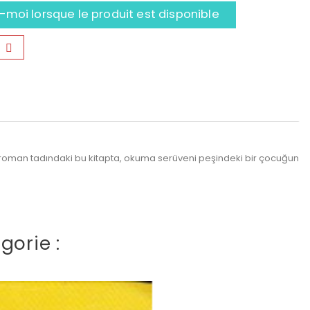
moi lorsque le produit est disponible
n roman tadındaki bu kitapta, okuma serüveni peşindeki bir çocuğun
gorie :