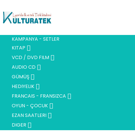
KAMPANYA - SETLER

KITAP

VCD / DVD FILM

AUDIO CD

GÜMÜŞ

HEDIYELIK

FRANCAIS - FRANSIZCA

OYUN - ÇOCUK

EZAN SAATLERI

DIGER