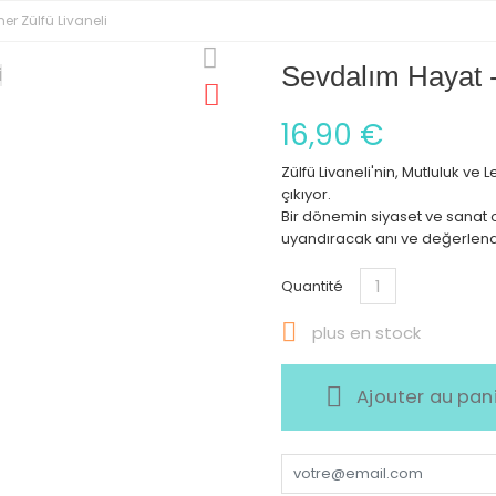
r Zülfü Livaneli
Sevdalım Hayat -
16,90 €
Zülfü Livaneli'nin, Mutluluk ve 
çıkıyor.
Bir dönemin siyaset ve sanat o
uyandıracak anı ve değerlen
Quantité

plus en stock
Ajouter au pan