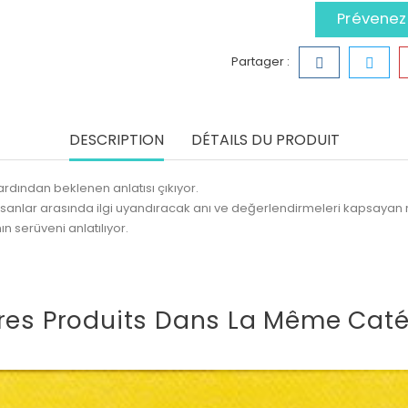
Prévenez-
Partager :
DESCRIPTION
DÉTAILS DU PRODUIT
n ardından beklenen anlatısı çıkıyor.
n insanlar arasında ilgi uyandıracak anı ve değerlendirmeleri kapsaya
n serüveni anlatılıyor.
res Produits Dans La Même Caté