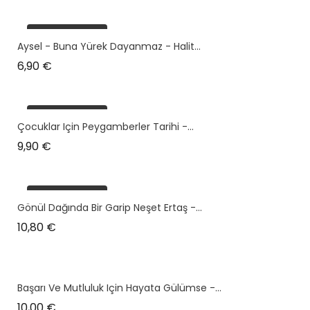
plus en stock
Aysel - Buna Yürek Dayanmaz - Halit...
Prix
6,90 €
plus en stock
Çocuklar Için Peygamberler Tarihi -...
Prix
9,90 €
plus en stock
Gönül Dağında Bir Garip Neşet Ertaş -...
Prix
10,80 €
Başarı Ve Mutluluk Için Hayata Gülümse -...
Prix
10,00 €