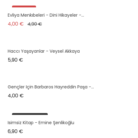
Promo !
Evliya Menkıbeleri - Dini Hikayeler -...
Prix de base
Prix
4,00 €
4,90 €
Haccı Yaşayanlar - Veysel Akkaya
Prix
5,90 €
Gençler Için Barbaros Hayreddin Paşa -...
Prix
4,00 €
plus en stock
Isimsiz Kitap - Emine Şenlikoğlu
Prix
6,90 €