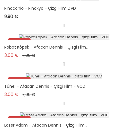
Pinocchio - Pinokyo - Çizgi Film DVD
Prix
9,90 €
Promo !
Robot Köpek - Afacan Dennis - Çizgi Film...
Prix de base
Prix
3,00 €
7,00 €
Promo !
Tünel - Afacan Dennis - Çizgi Film - VCD
Prix de base
Prix
3,00 €
7,00 €
Promo !
Lazer Adam - Afacan Dennis - Çizgi Film...