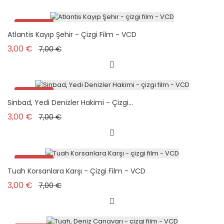
Promo !
Atlantis Kayıp Şehir - Çizgi Film - VCD
Prix de base
Prix
3,00 €
7,00 €
Promo !
Sinbad, Yedi Denizler Hakimi - Çizgi...
Prix de base
Prix
3,00 €
7,00 €
Promo !
Tuah Korsanlara Karşı - Çizgi Film - VCD
Prix de base
Prix
3,00 €
7,00 €