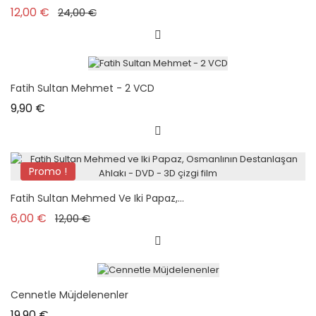
Prix de base
Prix
12,00 €
24,00 €
Fatih Sultan Mehmet - 2 VCD
Prix
9,90 €
Promo !
Fatih Sultan Mehmed Ve Iki Papaz,...
Prix de base
Prix
6,00 €
12,00 €
Cennetle Müjdelenenler
Prix
19,90 €