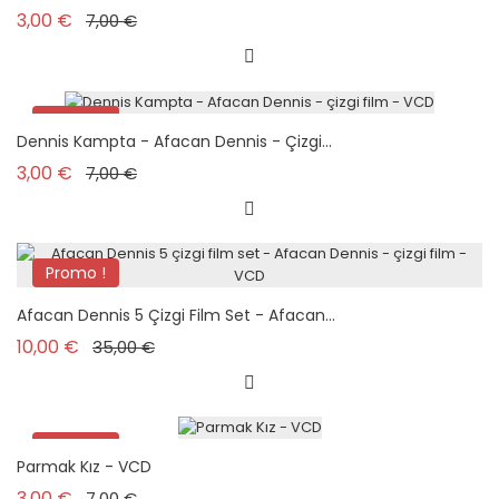
Prix de base
Prix
3,00 €
7,00 €
Promo !
Dennis Kampta - Afacan Dennis - Çizgi...
Prix de base
Prix
3,00 €
7,00 €
Promo !
Pack
Afacan Dennis 5 Çizgi Film Set - Afacan...
Prix de base
Prix
10,00 €
35,00 €
Promo !
Parmak Kız - VCD
Prix de base
Prix
3,00 €
7,00 €