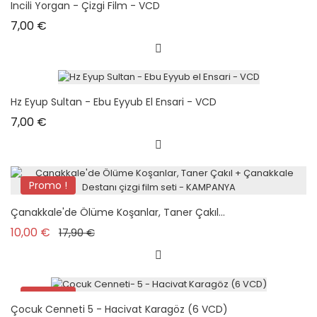
Incili Yorgan - Çizgi Film - VCD
Prix
7,00 €
Hz Eyup Sultan - Ebu Eyyub El Ensari - VCD
Prix
7,00 €
Promo !
Pack
Çanakkale'de Ölüme Koşanlar, Taner Çakıl...
Prix de base
Prix
10,00 €
17,90 €
Promo !
Çocuk Cenneti 5 - Hacivat Karagöz (6 VCD)