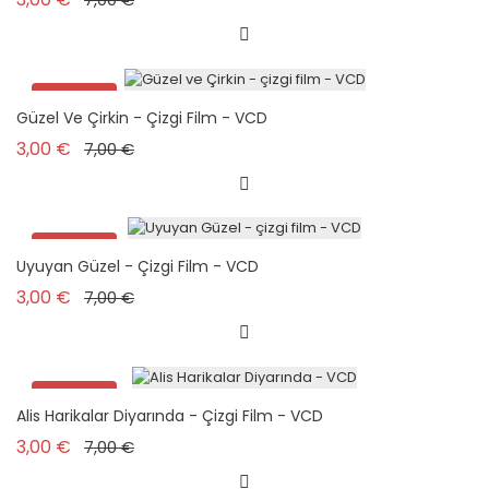
Promo !
Güzel Ve Çirkin - Çizgi Film - VCD
Prix de base
Prix
3,00 €
7,00 €
Promo !
Uyuyan Güzel - Çizgi Film - VCD
Prix de base
Prix
3,00 €
7,00 €
Promo !
Alis Harikalar Diyarında - Çizgi Film - VCD
Prix de base
Prix
3,00 €
7,00 €