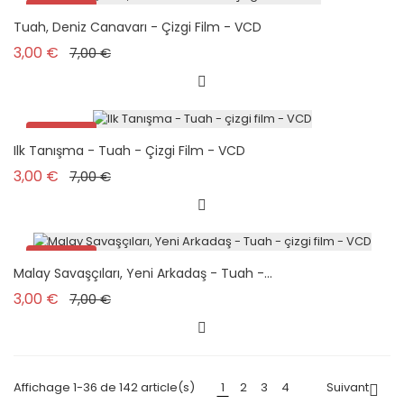
Promo !
Tuah, Deniz Canavarı - Çizgi Film - VCD
Prix de base
Prix
3,00 €
7,00 €
Promo !
Ilk Tanışma - Tuah - Çizgi Film - VCD
Prix de base
Prix
3,00 €
7,00 €
Promo !
Malay Savaşçıları, Yeni Arkadaş - Tuah -...
Prix de base
Prix
3,00 €
7,00 €
Affichage 1-36 de 142 article(s)
1
2
3
4
Suivant
