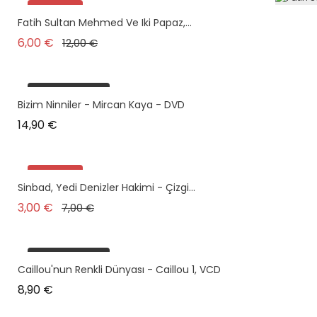
Promo !
Fatih Sultan Mehmed Ve Iki Papaz,...
Prix de base
Prix
6,00 €
12,00 €
plus en stock
Bizim Ninniler - Mircan Kaya - DVD
Prix
14,90 €
Promo !
Sinbad, Yedi Denizler Hakimi - Çizgi...
Prix de base
Prix
3,00 €
7,00 €
plus en stock
Caillou'nun Renkli Dünyası - Caillou 1, VCD
Prix
8,90 €