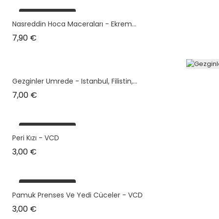
plus en stock
Nasreddin Hoca Maceraları - Ekrem...
Prix
7,90 €
Gezginler Umrede - Istanbul, Filistin,...
Prix
7,00 €
plus en stock
Peri Kızı - VCD
Prix
3,00 €
plus en stock
Pamuk Prenses Ve Yedi Cüceler - VCD
Prix
3,00 €