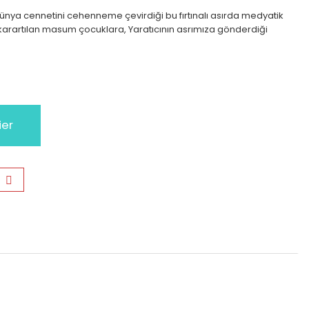
dünya cennetini cehenneme çevirdiği bu fırtınalı asırda medyatik
rartılan masum çocuklara, Yaratıcının asrımıza gönderdiği
ier