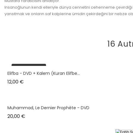
Mustafa Yaratıcısını anlatıyor.
Insanoğlunun kendi elleriyle dünya cennetini cehenneme çevirdiği 
yansıtmak ve onların saf kalplerine ümidin çekirdeğini bir nebze ol
16 Aut
plus en stock
Elifba - DVD + Kalem (Kuran Elifbe...
Prix
12,00 €
Muhammad, Le Dernier Prophète - DVD
Prix
20,00 €