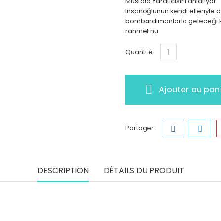
Mustafa Yaratıcısını anlatıyor.
Insanoğlunun kendi elleriyle 
bombardımanlarla geleceği ka
rahmet nu
Quantité
Ajouter au pan
Partager :
DESCRIPTION
DÉTAILS DU PRODUIT