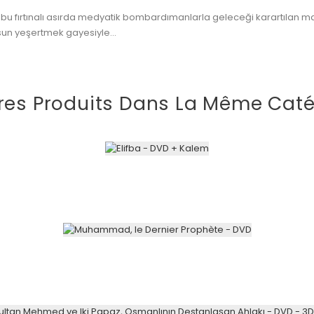
bu fırtınalı asırda medyatik bombardımanlarla geleceği karartılan ma
sun yeşertmek gayesiyle...
res Produits Dans La Même Caté