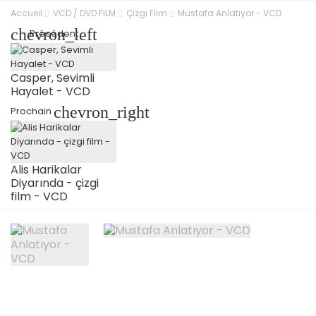
Accueil
VCD / DVD FILM
Çizgi Film
Mustafa Anlatıyor - VCD
chevron_left
Précédent
Casper, Sevimli
Hayalet - VCD
chevron_right
Prochain
Alis Harikalar
Diyarında - çizgi
film - VCD