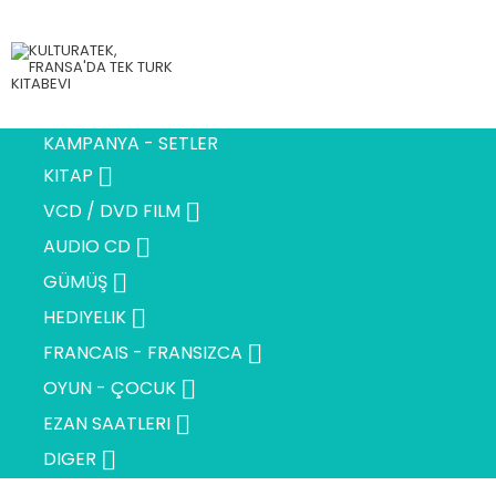
KAMPANYA - SETLER

KITAP

VCD / DVD FILM

AUDIO CD

GÜMÜŞ

HEDIYELIK

FRANCAIS - FRANSIZCA

OYUN - ÇOCUK

EZAN SAATLERI

DIGER