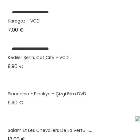
plus en stock
Karagöz - VCD
Prix
7,00 €
plus en stock
Kediler Şehri, Cat City - VCD
Prix
9,90 €
Pinocchio - Pinokyo - Çizgi Film DVD
Prix
9,90 €
Salam Et Les Chevaliers De La Vertu -...
Prix
18,00 €