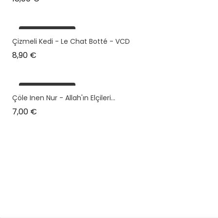
plus en stock
Çizmeli Kedi - Le Chat Botté - VCD
Prix
8,90 €
plus en stock
Çöle Inen Nur - Allah'ın Elçileri...
Prix
7,00 €