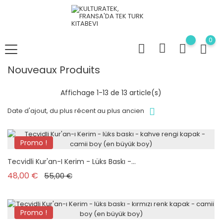
0
Nouveaux Produits
Affichage 1-13 de 13 article(s)
Date d'ajout, du plus récent au plus ancien
Promo !
Nouveau
Tecvidli Kur'an-I Kerim - Lüks Baskı -...
Prix de base
Prix
48,00 €
55,00 €
Promo !