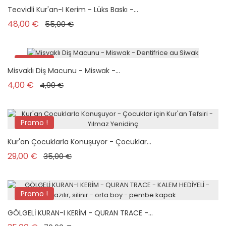
Nouveau
Tecvidli Kur'an-I Kerim - Lüks Baskı -...
Prix de base
Prix
48,00 €
55,00 €
Promo !
Misvaklı Diş Macunu - Miswak -...
Nouveau
Prix de base
Prix
4,00 €
4,90 €
Promo !
Nouveau
Kur'an Çocuklarla Konuşuyor - Çocuklar...
Prix de base
Prix
29,00 €
35,00 €
Promo !
Nouveau
GÖLGELİ KURAN-I KERİM - QURAN TRACE -...