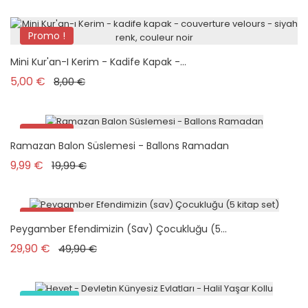
Promo !
Nouveau
Mini Kur'an-I Kerim - Kadife Kapak -...
Prix de base
Prix
5,00 €
8,00 €
Promo !
Ramazan Balon Süslemesi - Ballons Ramadan
Nouveau
Prix de base
Prix
9,99 €
19,99 €
Promo !
Peygamber Efendimizin (sav) Çocukluğu (5...
Nouveau
Prix de base
Prix
29,90 €
49,90 €
Nouveau