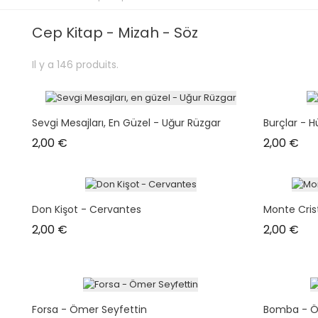
Cep Kitap - Mizah - Söz
Il y a 146 produits.
Sevgi Mesajları, En Güzel - Uğur Rüzgar
Burçlar - H
Prix
Prix
2,00 €
2,00 €
Don Kişot - Cervantes
Monte Cris
Prix
Prix
2,00 €
2,00 €
Forsa - Ömer Seyfettin
Bomba - Ö