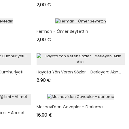
Prix
2,00 €
Ferman - Ömer Seyfettin
Prix
2,00 €
umhuriyeti -...
Hayata Yön Veren Sözler - Derleyen: Akın...
Prix
8,90 €
Mesnevi'den Cevaplar - Derleme
imi - Ahmet...
Prix
16,90 €