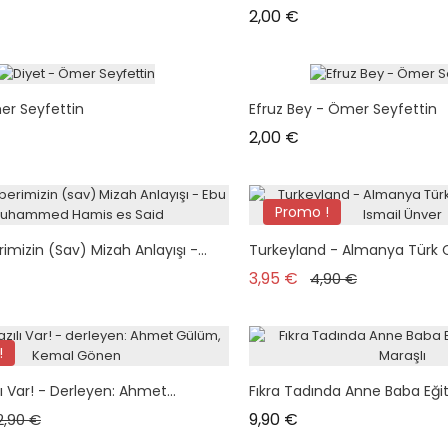
Prix
2,00 €
er Seyfettin
Efruz Bey - Ömer Seyfettin
Prix
2,00 €
Promo !
izin (sav) Mizah Anlayışı -...
Turkeyland - Almanya Türk C
Prix de base
Prix
3,95 €
4,90 €
!
lı Var! - Derleyen: Ahmet...
Fıkra Tadında Anne Baba Eğit
ix de base
Prix
Prix
9,90 €
2,90 €