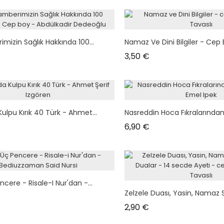
izin Sağlık Hakkında 100...
Namaz Ve Dini Bilgiler - Cep B
Prix
3,50 €
Kulpu Kırık 40 Türk - Ahmet...
Nasreddin Hoca Fıkralarından
Prix
6,90 €
cere - Risale-I Nur'dan -...
Zelzele Duası, Yasin, Namaz Su
Prix
2,90 €