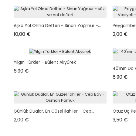
Aşka Yol Olma Defteri - Sinan Yağmur -...
Peygamberim
Prix
Prix
10,00 €
2,00 €
Yılgın Türkler - Bülent Akyürek
40'ının Da 
Prix
6,90 €
Prix
8,90 €
Günlük Dualar, En Güzel Ilahiler - Cep...
Otuz Üç Pen
Prix
Prix
2,00 €
3,50 €