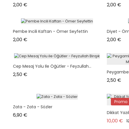
Prix
Prix
2,00 €
2,00 €
Pembe Incili Kaftan - Ömer Seyfettin
Diyet - Öm
Prix
Prix
2,00 €
2,00 €
Cep Mesaj Yolu Ile Öğütler - Feyzullah...
Peygamberim
Prix
2,50 €
Prix
2,50 €
Promo 
Zata - Zata - Sözler
Dikkat Yazı
Prix
6,90 €
Pr
10,00 €
1