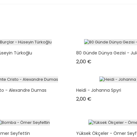
üseyin Türkoğlu
80 Günde Dünya Gezisi - Ju
Prix
2,00 €
to - Alexandre Dumas
Heidi - Johanna Spyri
Prix
2,00 €
mer Seyfettin
Yüksek Ökçeler - Ömer Seyf