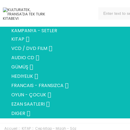
KAMPANYA - SETLER

KITAP

VCD / DVD FILM

AUDIO CD

GÜMÜŞ

HEDIYELIK

FRANCAIS - FRANSIZCA

OYUN - ÇOCUK

EZAN SAATLERI

DIGER
Accueil
KITAP
Cep kitap - Mizah - Söz