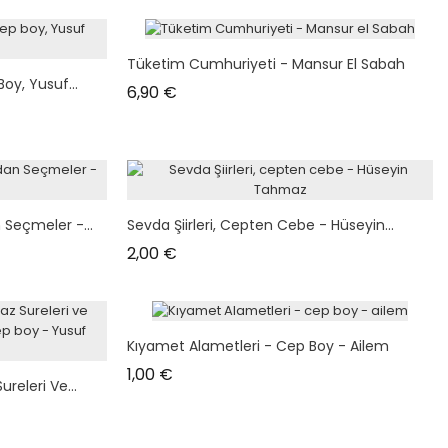
Tüketim Cumhuriyeti - Mansur El Sabah
oy, Yusuf...
Prix
6,90 €
 Seçmeler -...
Sevda Şiirleri, Cepten Cebe - Hüseyin...
Prix
2,00 €
Kıyamet Alametleri - Cep Boy - Ailem
Prix
1,00 €
releri Ve...