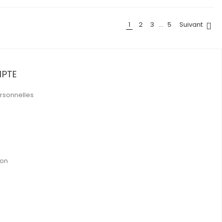
1
2
3
…
5
Suivant

PTE
rsonnelles
ion