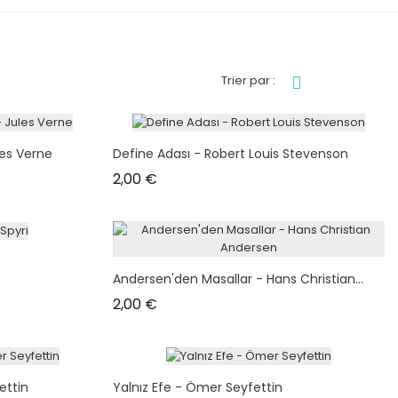
Trier par :
les Verne
Define Adası - Robert Louis Stevenson
Prix
2,00 €
Andersen'den Masallar - Hans Christian...
Prix
2,00 €
ettin
Yalnız Efe - Ömer Seyfettin