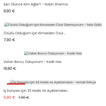
Sen Ölünce Kim Ağlar? - Robin Sharma
Prix
9,90 €
Özürlü Olduğum Için Kimseden Özür...
Prix
7,90 €
Vatan Borcu Ödüyorum - Kadir Has
Prix
19,90 €
Promo !
Iş Dünyası Için 33 Hadis Ve Açıklamaları...
Prix de base
Prix
5,90 €
7,90 €