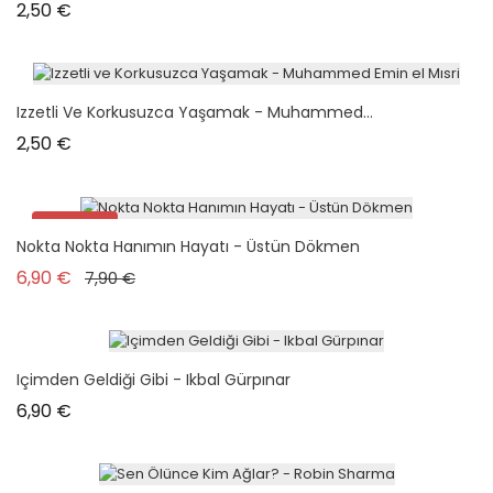
Prix
2,50 €
Izzetli Ve Korkusuzca Yaşamak - Muhammed...
Prix
2,50 €
Promo !
Nokta Nokta Hanımın Hayatı - Üstün Dökmen
Prix de base
Prix
6,90 €
7,90 €
Içimden Geldiği Gibi - Ikbal Gürpınar
Prix
6,90 €