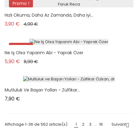
Promo !
Hızlı Okuma, Daha Az Zamanda, Daha Iyi...
Prix de base
Prix
3,90 €
4,90 €
Promo !
Ne Iş Olsa Yaparım Abi - Yaprak Özer
Prix de base
Prix
5,90 €
8,90 €
Mutluluk Ve Başarı Yolları - Zülfikar...
Prix
7,90 €
Affichage 1-36 de 562 article(s)
1
2
3
…
16
Suivant
