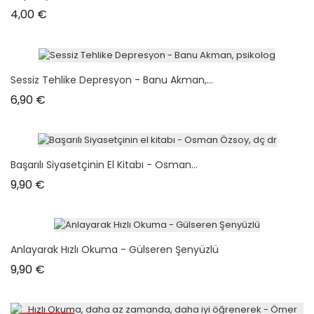
Prix
4,00 €
Sessiz Tehlike Depresyon - Banu Akman,...
Prix
6,90 €
Başarılı Siyasetçinin El Kitabı - Osman...
Prix
9,90 €
Anlayarak Hızlı Okuma - Gülseren Şenyüzlü
Prix
9,90 €