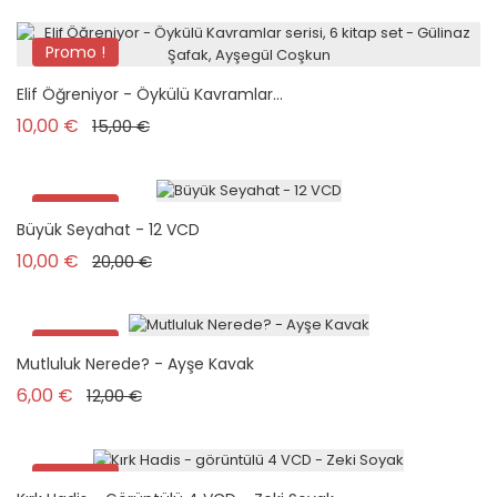
Promo !
Elif Öğreniyor - Öykülü Kavramlar...
Prix de base
Prix
10,00 €
15,00 €
Promo !
Büyük Seyahat - 12 VCD
Prix de base
Prix
10,00 €
20,00 €
Promo !
Mutluluk Nerede? - Ayşe Kavak
Prix de base
Prix
6,00 €
12,00 €
Promo !