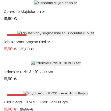
Cennetle Müjdelenenler
Prix
19,90 €
Promo !
Ilahi Kervanı, Seçme Ilahiler -...
Prix de base
Prix
19,90 €
39,80 €
Erdemler Dizisi 3 - 10 VCD Set
Prix
19,90 €
Promo !
Küçük Ağa - 8 VCD - Eser: Tarık Buğra
Prix de base
Prix
19,90 €
29,90 €