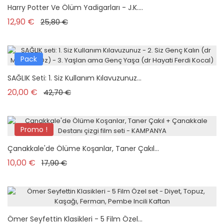
Harry Potter Ve Ölüm Yadigarları - J.K....
Prix de base
Prix
12,90 €
25,80 €
Pack
SAĞLIK Seti: 1. Siz Kullanım Kılavuzunuz...
Prix de base
Prix
20,00 €
42,70 €
Promo !
Pack
Çanakkale'de Ölüme Koşanlar, Taner Çakıl...
Prix de base
Prix
10,00 €
17,90 €
Ömer Seyfettin Klasikleri - 5 Film Özel...