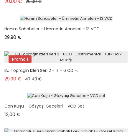
Prix de base
Prix
20,00 €
29,00 €
Hanım Sahabeler - Ümmetin Anneleri - 13 VCD
Prix
29,90 €
Promo !
Bu Toprağın Izleri Seri 2 - Iz - 6 CD -...
Prix de base
Prix
29,90 €
47,40 €
Can Kuşu - Gözyaşı Geceleri - VCD Set
Prix
12,00 €