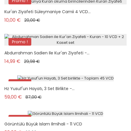
Promo !
Kur'an Ziyafeti Süleymaniye Camii 4 VCD...
Prix de base
Prix
10,00 €
20,00 €
Promo !
Abdurrahman Sadien Ile Kur'an Ziyafeti -...
Prix de base
Prix
14,99 €
29,98 €
Promo !
Hz Yusuf'un Hayatı, 3 Set Birlikte -...
Prix de base
Prix
59,00 €
87,00 €
Promo !
Görüntülü Büyük Islam Ilmihali - 11 VCD