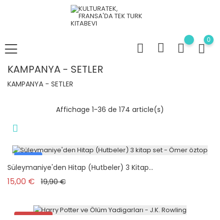
0
KAMPANYA - SETLER
KAMPANYA - SETLER
Affichage 1-36 de 174 article(s)
Pack
Süleymaniye'den Hitap (Hutbeler) 3 Kitap...
Prix de base
Prix
15,00 €
19,90 €
Promo !