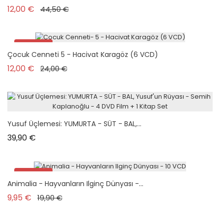
Prix de base
Prix
12,00 €
44,50 €
Promo !
Çocuk Cenneti 5 - Hacivat Karagöz (6 VCD)
Prix de base
Prix
12,00 €
24,00 €
Yusuf Üçlemesi: YUMURTA - SÜT - BAL,...
Prix
39,90 €
Promo !
Animalia - Hayvanların Ilginç Dünyası -...
Prix de base
Prix
9,95 €
19,90 €