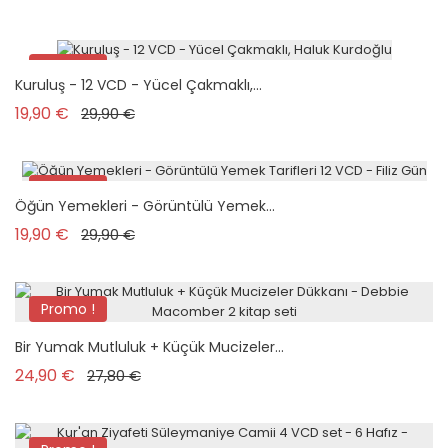
Promo !
Kuruluş - 12 VCD - Yücel Çakmaklı,...
Prix de base
Prix
19,90 €
29,90 €
Promo !
Öğün Yemekleri - Görüntülü Yemek...
Prix de base
Prix
19,90 €
29,90 €
Promo !
Pack
Bir Yumak Mutluluk + Küçük Mucizeler...
Prix de base
Prix
24,90 €
27,80 €