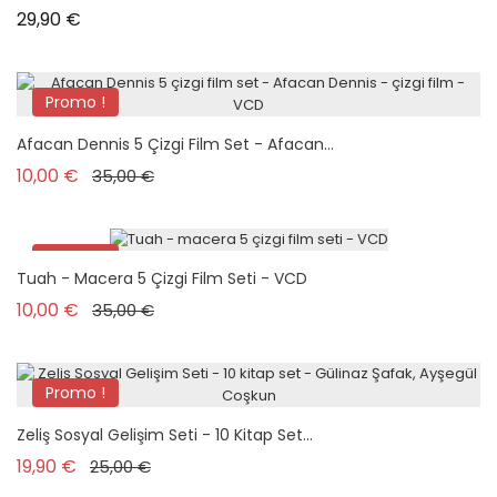
Prix
29,90 €
Promo !
Pack
Afacan Dennis 5 Çizgi Film Set - Afacan...
Prix de base
Prix
10,00 €
35,00 €
Promo !
Tuah - Macera 5 Çizgi Film Seti - VCD
Pack
Prix de base
Prix
10,00 €
35,00 €
Promo !
Zeliş Sosyal Gelişim Seti - 10 Kitap Set...
Prix de base
Prix
19,90 €
25,00 €