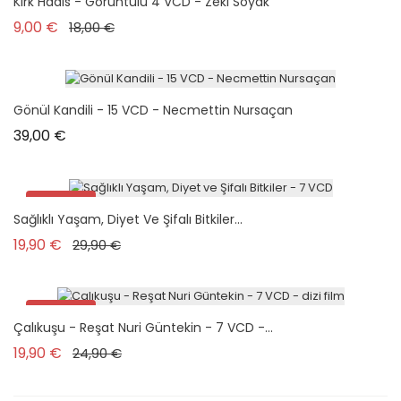
Kırk Hadis - Görüntülü 4 VCD - Zeki Soyak
Prix de base
Prix
9,00 €
18,00 €
Gönül Kandili - 15 VCD - Necmettin Nursaçan
Prix
39,00 €
Promo !
Sağlıklı Yaşam, Diyet Ve Şifalı Bitkiler...
Prix de base
Prix
19,90 €
29,90 €
Promo !
Çalıkuşu - Reşat Nuri Güntekin - 7 VCD -...
Prix de base
Prix
19,90 €
24,90 €