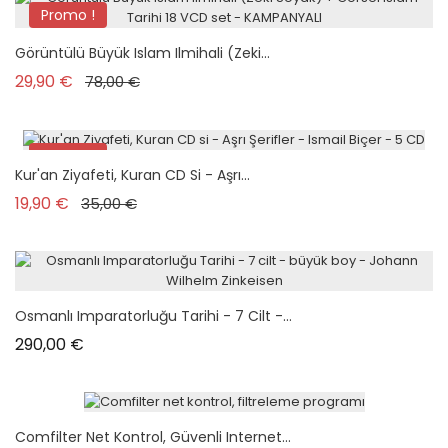
Promo !
Pack
Görüntülü Büyük Islam Ilmihali (Zeki...
Prix de base
Prix
29,90 €
78,00 €
Promo !
Kur'an Ziyafeti, Kuran CD Si - Aşrı...
Prix de base
Prix
19,90 €
35,00 €
Osmanlı Imparatorluğu Tarihi - 7 Cilt -...
Prix
290,00 €
Comfilter Net Kontrol, Güvenli Internet...