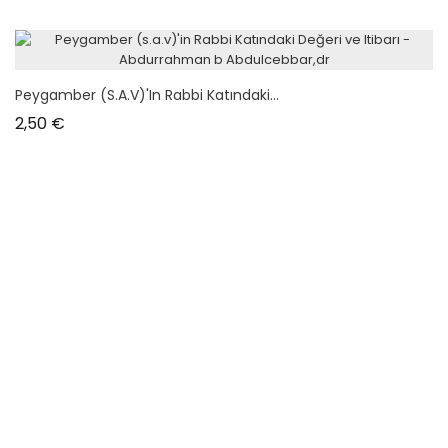
Peygamber (s.a.v)'in Rabbi Katındaki...
Prix
2,50 €
Peygamberimizin (sav) Mizah Anlayışı -...
Prix
2,50 €
La Vie De Muhammad, Prophète D'Allah -...
Prix
15,90 €