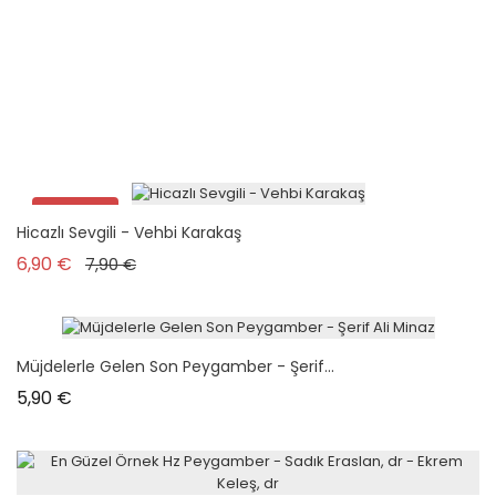
Hz Peygamber'in Şehit Edildiği Kırkıncı...
Prix
6,90 €
Promo !
Hicazlı Sevgili - Vehbi Karakaş
Prix de base
Prix
6,90 €
7,90 €
Müjdelerle Gelen Son Peygamber - Şerif...
Prix
5,90 €