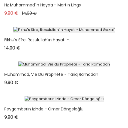
Hz Muhammed'in Hayatı - Martin Lings
Prix de base
Prix
9,90 €
14,90 €
Fikhu's Sîre, Resulullah'ın Hayatı -...
Prix
14,90 €
Muhammad, Vie Du Prophète - Tariq Ramadan
Prix
9,90 €
Peygamberin Izinde - Ömer Döngeloğlu
Prix
9,90 €