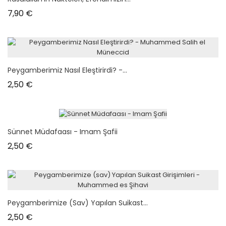
Prix
7,90 €
Peygamberimiz Nasıl Eleştirirdi? -...
Prix
2,50 €
Sünnet Müdafaası - Imam Şafii
Prix
2,50 €
Peygamberimize (sav) Yapılan Suikast...
Prix
2,50 €