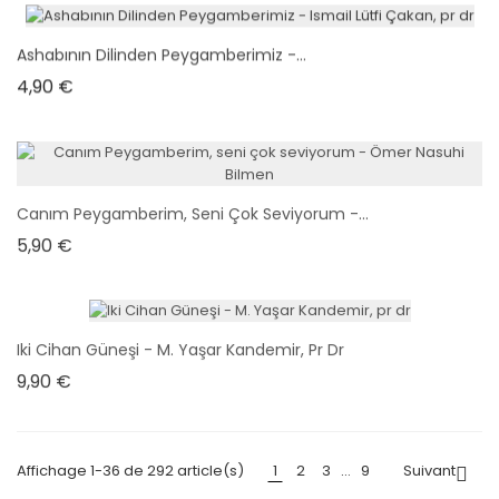
Ashabının Dilinden Peygamberimiz -...
Prix
4,90 €
Canım Peygamberim, Seni Çok Seviyorum -...
Prix
5,90 €
Iki Cihan Güneşi - M. Yaşar Kandemir, Pr Dr
Prix
9,90 €
Affichage 1-36 de 292 article(s)
1
2
3
…
9
Suivant
