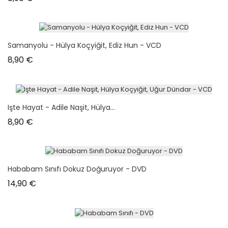
Samanyolu - Hülya Koçyiğit, Ediz Hun - VCD
Prix
8,90 €
Işte Hayat - Adile Naşit, Hülya...
Prix
8,90 €
Hababam Sınıfı Dokuz Doğuruyor - DVD
Prix
14,90 €