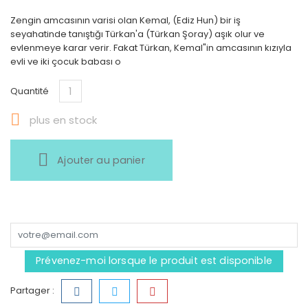
Zengin amcasının varisi olan Kemal, (Ediz Hun) bir iş
seyahatinde tanıştığı Türkan'a (Türkan Şoray) aşık olur ve
evlenmeye karar verir. Fakat Türkan, Kemal"in amcasının kızıyla
evli ve iki çocuk babası o
Quantité

plus en stock
Ajouter au panier
Prévenez-moi lorsque le produit est disponible
Partager :