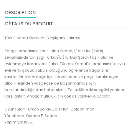
DESCRIPTION
DÉTAILS DU PRODUIT
Türk Sinema Klasikleri, Yeşilçam Hatırası.
Zengin amcasının varisi olan Kemal, (Ediz Hun) bir iş
seyahatinde tanıştığı Türkan'a (Türkan Şoray) aşık olur ve
evlenmeye karar verir. Fakat Türkan, Kemal"in amcasının kızıyla
evli ve iki çocuk babası olduğunu öğrenince kaçıp izini
kaybettirir. Kemal aşkı için servetinden ve peşini bırakmayan
alkolik eşinden vazgeçse de boşanmaması için
borçlandırıldığından habersizdir. Tesadüfler iki sevgiliyi yeniden
karşılaştırır. Ancak mutluluk için çok az vakitleri olacaktır.
Oyuncular: Türkan Şoray, Ediz Hun, Çolpan İlhan
Yönetmen: Osman F. Seden
Yapım yılı: 1965.