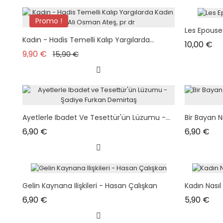
Promo !
Les Epouse
Kadın - Hadis Temelli Kalıp Yargılarda...
Pri
10,00 €
Prix de base
Prix
9,90 €
15,90 €
Ayetlerle Ibadet Ve Tesettür'ün Lüzumu -...
Bir Bayan N
Prix
Prix
6,90 €
6,90 €
Gelin Kaynana Ilişkileri - Hasan Çalışkan
Kadın Nasıl
Prix
Prix
6,90 €
5,90 €