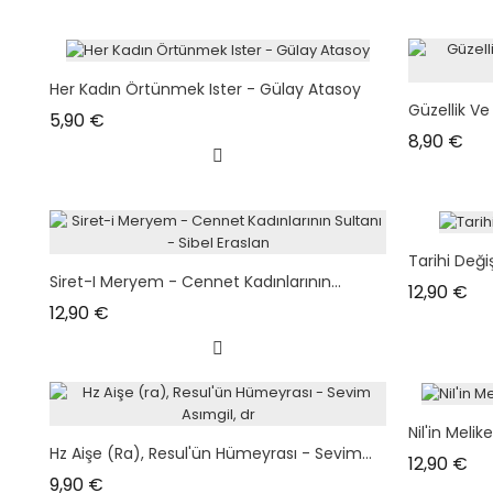
Her Kadın Örtünmek Ister - Gülay Atasoy
Güzellik Ve C
Prix
5,90 €
Prix
8,90 €
Tarihi Deği
Siret-I Meryem - Cennet Kadınlarının...
Pri
12,90 €
Prix
12,90 €
Nil'in Melike
Hz Aişe (ra), Resul'ün Hümeyrası - Sevim...
Pri
12,90 €
Prix
9,90 €