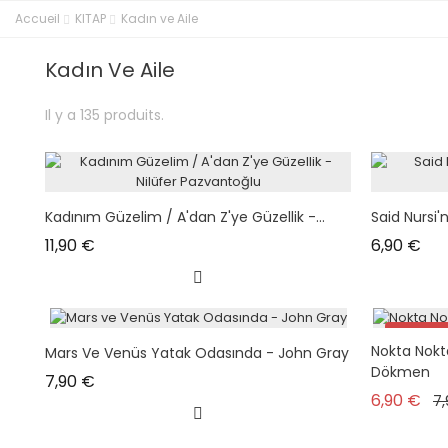
Accueil
KITAP
Kadın ve Aile
Kadın Ve Aile
Il y a 135 produits.
Kadınım Güzelim / A'dan Z'ye Güzellik -...
Said Nursi'
Prix
Prix
11,90 €
6,90 €
Promo 
Nokta Nokt
Mars Ve Venüs Yatak Odasında - John Gray
Dökmen
Prix
7,90 €
Pri
6,90 €
7