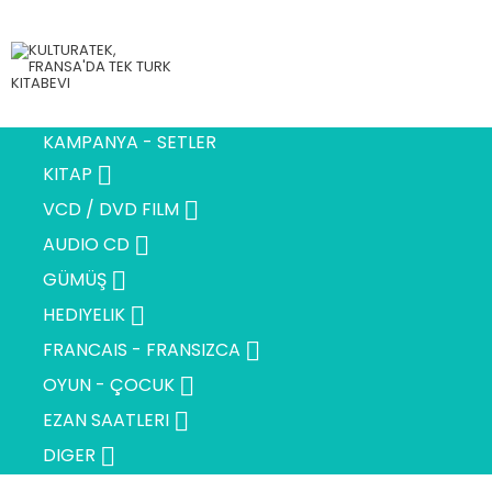
KAMPANYA - SETLER

KITAP

VCD / DVD FILM

AUDIO CD

GÜMÜŞ

HEDIYELIK

FRANCAIS - FRANSIZCA

OYUN - ÇOCUK

EZAN SAATLERI

DIGER