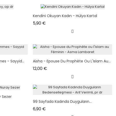
Kendini Okuyan Kadın - Hülya Kartal
Prix
5,90 €
es - Sayyid...
Aïsha - Epouse Du Prophète Ou L'Islam Au...
Prix
12,00 €
y Sezer
99 Sayfada Kadında Duyguların...
Prix
6,90 €