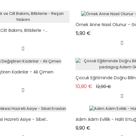
Örnek Anne Nasıl Olunur - G
ilt Bakımı, Bitkilerle -...
Prix
5,90 €
ştiren Kadınlar - Ali Çimen
Çocuk Eğitiminde Doğru Biline
x
Prix de base
Prix
10,90 €
12,90 €
si Hazreti Asiye - Sibel...
Adım Adım Evlilik - Halit Ertuğ
x
Prix
9,90 €