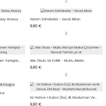
ülay Atasoy
Hanım Sahabeler - Seval Alkan
Prix
9,90 €
n Yanlışlar...
Aile Okulu Ve Evlilik - Mutlu Aileler...
Prix
9,90 €
rul
Hz Hatice-I Kubra (ra), Ilk Müslüman Ve...
Prix
9,90 €