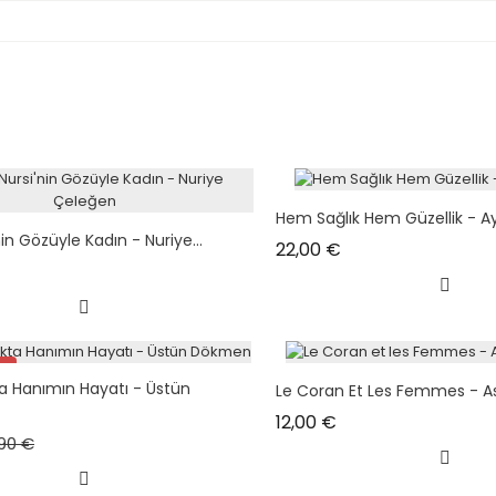
Hem Sağlık Hem Güzellik - 
nin Gözüyle Kadın - Nuriye...
Prix
22,00 €
!
a Hanımın Hayatı - Üstün
Le Coran Et Les Femmes - 
Prix
12,00 €
x de base
Prix
,90 €