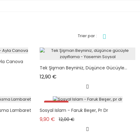
Trier par :
Ayla Canova
Tek Şişman Beyniniz, Düşünce Gücüyle...
Prix
12,90 €
Promo !
Asma Lambaret
Sosyal Islam - Faruk Beşer, Pr Dr
Prix de base
Prix
9,90 €
12,00 €