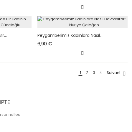
r...
Peygamberimiz Kadınlara Nasıl...
Prix
6,90 €
1
2
3
4
Suivant

PTE
rsonnelles