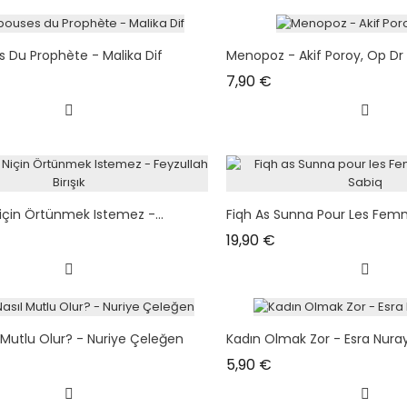
s Du Prophète - Malika Dif
Menopoz - Akif Poroy, Op Dr
x
Prix
7,90 €
için Örtünmek Istemez -...
Fiqh As Sunna Pour Les Femm
Prix
19,90 €
 Mutlu Olur? - Nuriye Çeleğen
Kadın Olmak Zor - Esra Nura
Prix
5,90 €