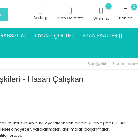
0
h
Setting
Mon Compte
Panier
Wish list
FRANSIZCA
OYUN - ÇOCUK
EZAN SAATLERI



Précédent
Prochain
chevron_left
chev
şkileri - Hasan Çalışkan
plumumuzun en büyük yaralarından biridir. Bu anlaşmazlık ileri
esef cinayetler, yaralanmalar, ayrılmalar, boşanmalar,
ntılar ortaya