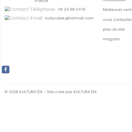
France
06 24 88 34 15
Meilleures ven
kulturatek@hotmail.com
nous contacter
plan du site
magasin
© 2026 KULTURATEK - Site crée par
.KULTURATEK