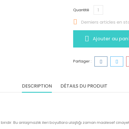
Quantité

Derniers articles en st
Ajouter au pan
Partager :
DESCRIPTION
DÉTAILS DU PRODUIT
idir. Bu anlaşmazlık ileri boyutlara ulaştığı zaman maalesef cinayetl