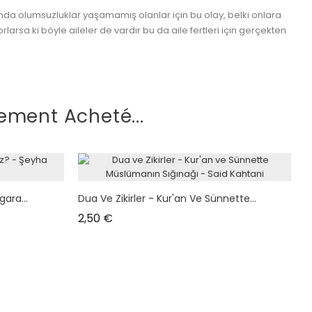
nda olumsuzluklar yaşamamış olanlar için bu olay, belki onlara
rsa ki böyle aileler de vardır bu da aile fertleri için gerçekten
ement Acheté...
gara...
Dua Ve Zikirler - Kur'an Ve Sünnette...
Prix
2,50 €