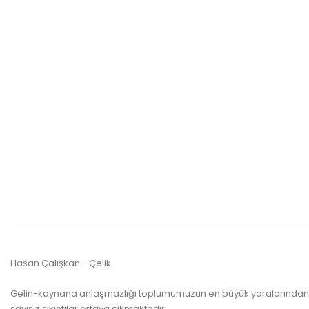
Hasan Çalışkan - Çelik.
Gelin-kaynana anlaşmazlığı toplumumuzun en büyük yaralarından bir
sayısız sıkıntılar ortaya çıkmaktadır.