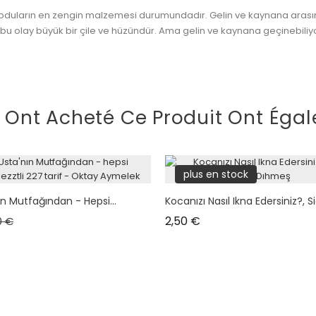
dikoduların en zengin malzemesi durumundadır. Gelin ve kaynana arası
u olay büyük bir çile ve hüzündür. Ama gelin ve kaynana geçinebiliyorla
i Ont Acheté Ce Produit Ont Égal
plus en stock
n Mutfağından - Hepsi...
Kocanızı Nasıl Ikna Edersiniz?, Si
de base
Prix
Prix
2,50 €
0 €