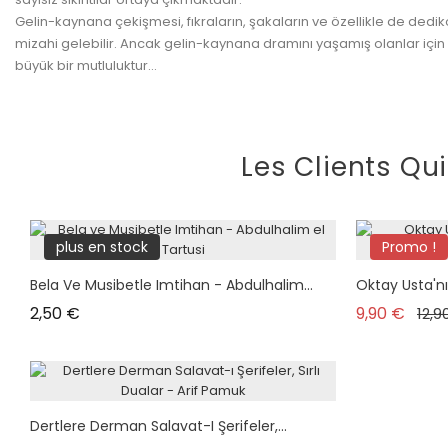
Gelin-kaynana çekişmesi, fıkraların, şakaların ve özellikle de de
mizahi gelebilir. Ancak gelin-kaynana dramını yaşamış olanlar için b
büyük bir mutluluktur...
Les Clients Qu
plus en stock
Promo !
Bela Ve Musibetle Imtihan - Abdulhalim...
Oktay Usta'nı
Prix
Prix 
2,50 €
9,90 €
12,9
Dertlere Derman Salavat-I Şerifeler,...