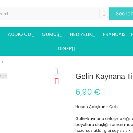
Searc
AUDIO CD
GÜMÜŞ
HEDIYELIK
FRANCAIS - 




DIGER

an
Gelin Kaynana Ili
6,90 €
Hasan Çalışkan - Çelik.
Gelin-kaynana anlaşmazlığı to
boyutlara ulaştığı zaman maal
huzursuzluklar gibi sayısız sıkı