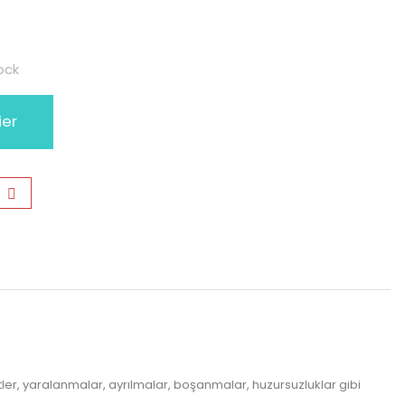
ock
ier
er, yaralanmalar, ayrılmalar, boşanmalar, huzursuzluklar gibi