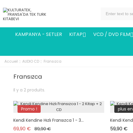
KAMPANYA - SETLER
KITAP
VCD / DVD FILM

Accueil
AUDIO CD
Fransızca
Fransızca
Il y a 2 produits.
Promo !
plus en
Kendi Kendine Hızlı Fransızca 1 - 3...
Kendi Kendin
Prix de base
Prix
Pr
69,90 €
59,90 €
89,90 €