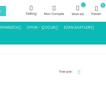
0
h
Setting
Mon Compte
Panier
Wish list
FRANSIZCA
OYUN - ÇOCUK
EZAN SAATLERI



Trier par :