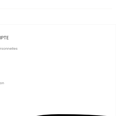
PTE
rsonnelles
ion