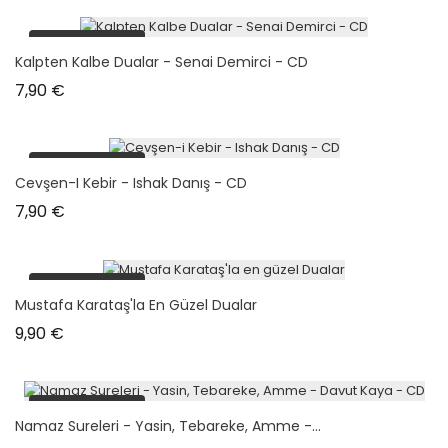
plus en stock
Kalpten Kalbe Dualar - Senai Demirci - CD
Prix
7,90 €
plus en stock
Cevşen-I Kebir - Ishak Danış - CD
Prix
7,90 €
plus en stock
Mustafa Karataş'la En Güzel Dualar
Prix
9,90 €
plus en stock
Namaz Sureleri - Yasin, Tebareke, Amme -...