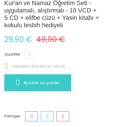
Kur'an ve Namaz Öğretim Seti -
uygulamalı, alıştırmalı - 10 VCD +
5 CD + elifbe cüzü + Yasin kitabı +
kokulu tesbih hediyeli
29,90 €
49,90 €
Quantité

Derniers articles en stock
Ajouter au panier
Partager :