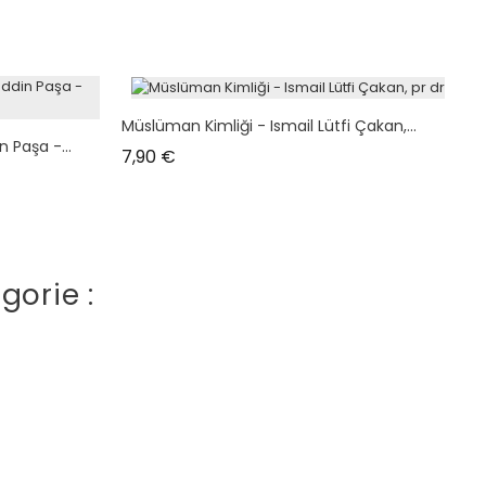
Müslüman Kimliği - Ismail Lütfi Çakan,...
 Paşa -...
Prix
7,90 €
gorie :