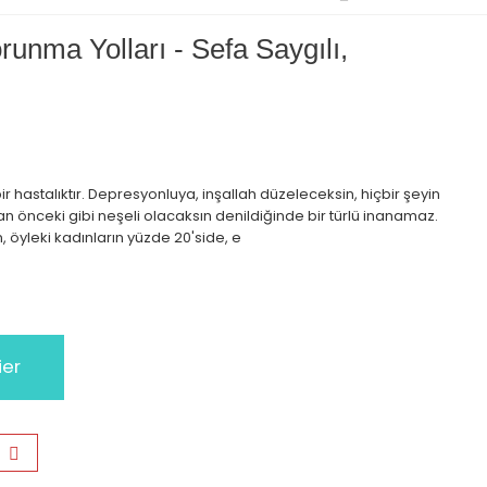
unma Yolları - Sefa Saygılı,
r hastalıktır. Depresyonluya, inşallah düzeleceksin, hiçbir şeyin
önceki gibi neşeli olacaksın denildiğinde bir türlü inanamaz.
 öyleki kadınların yüzde 20'side, e
ier