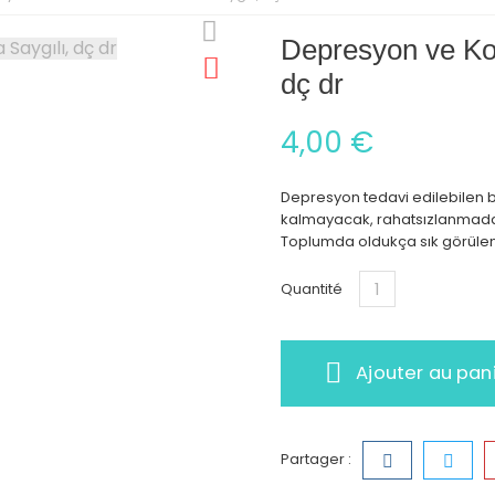
Depresyon ve Kor
dç dr
4,00 €
Depresyon tedavi edilebilen bi
kalmayacak, rahatsızlanmadan 
Toplumda oldukça sık görülen,
Quantité
Ajouter au pan
Partager :