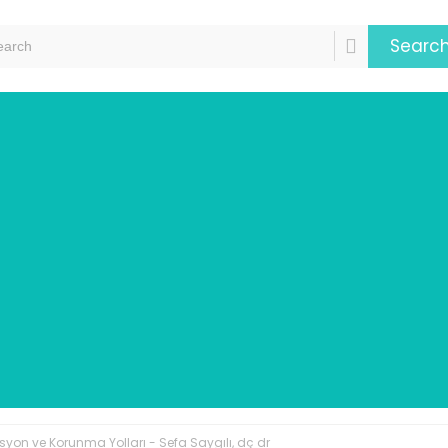
Searc
syon ve Korunma Yolları - Sefa Saygılı, dç dr