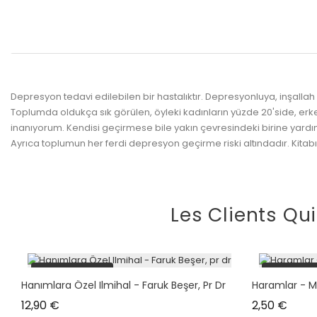
Depresyon tedavi edilebilen bir hastalıktır. Depresyonluya, inşalla
Toplumda oldukça sık görülen, öyleki kadınların yüzde 20'side, erk
inanıyorum. Kendisi geçirmese bile yakın çevresindeki birine yard
Ayrıca toplumun her ferdi depresyon geçirme riski altındadır. Kita
Les Clients Qu
plus en stock
plus en s
Hanımlara Özel Ilmihal - Faruk Beşer, Pr Dr
Haramlar - 
Prix
Prix
12,90 €
2,50 €