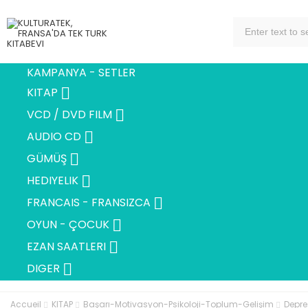
KAMPANYA - SETLER

KITAP

VCD / DVD FILM

AUDIO CD

GÜMÜŞ

HEDIYELIK

FRANCAIS - FRANSIZCA

OYUN - ÇOCUK

EZAN SAATLERI

DIGER
Accueil
KITAP
Başarı-Motivasyon-Psikoloji-Toplum-Gelişim
Depre