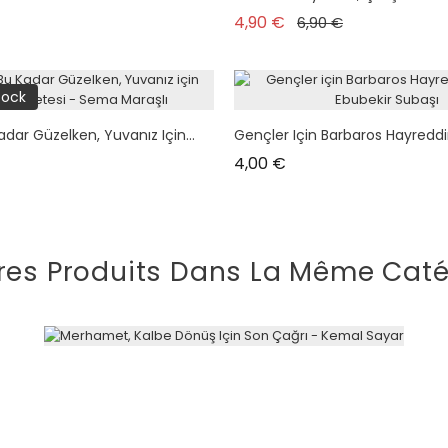
Prix de base
Prix
4,90 €
6,90 €
tock
ar Güzelken, Yuvanız Için...
Gençler Için Barbaros Hayreddin
Prix
4,00 €
res Produits Dans La Même Caté