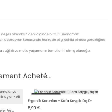
 neşeli olacaksın denildiğinde bir türlü inanamaz.
enen depresyon konusunda herkesin bilgi sahibi olması gerektiğine
 sağlıklı ve mutlu yaşamanın temellerini atmış olacağız.
ement Acheté...
plus en stock
Ergenlik Sorunları - Sefa Saygılı, Dç Dr
Prix
5,90 €
er Ve...