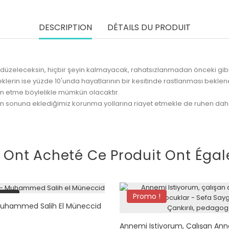
DESCRIPTION
DÉTAILS DU PRODUIT
h düzeleceksin, hiçbir şeyin kalmayacak, rahatsızlanmadan önceki gibi
eklerin ise yüzde 10'unda hayatlarının bir kesitinde rastlanması bekl
ım etme böylelikle mümkün olacaktır.
bın sonuna eklediğimiz korunma yollarına riayet etmekle de ruhen daha
i Ont Acheté Ce Produit Ont Égal
tock
Promo !
Muhammed Salih El Müneccid
Annemi Istiyorum, Çalışan Annel