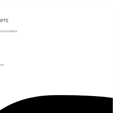
PTE
rsonnelles
ion