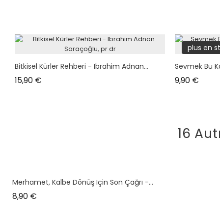
plus en s
Bitkisel Kürler Rehberi - Ibrahim Adnan...
Sevmek Bu Kad
Prix
Prix
15,90 €
9,90 €
16 Aut
Merhamet, Kalbe Dönüş Için Son Çağrı -...
Prix
8,90 €