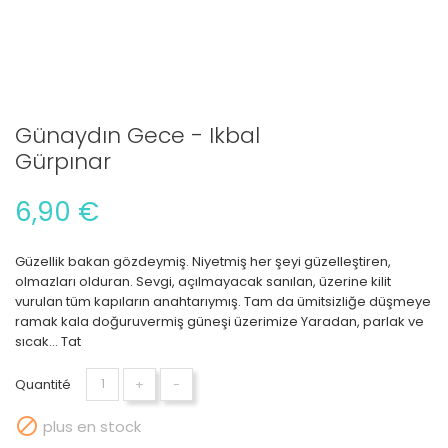
Günaydın Gece - Ikbal
Gürpınar
6,90 €
Güzellik bakan gözdeymiş. Niyetmiş her şeyi güzelleştiren,
olmazları olduran. Sevgi, açılmayacak sanılan, üzerine kilit
vurulan tüm kapıların anahtarıymış. Tam da ümitsizliğe düşmeye
ramak kala doğuruvermiş güneşi üzerimize Yaradan, parlak ve
sıcak... Tat
Quantité
+
-

plus en stock