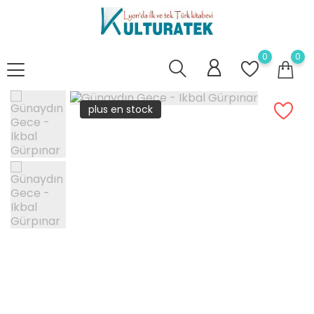
0
0
plus en stock