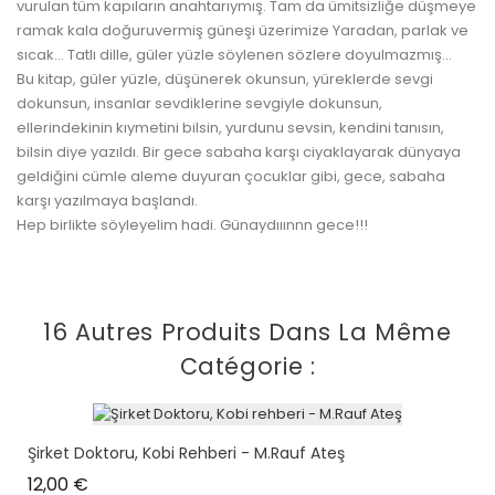
vurulan tüm kapıların anahtarıymış. Tam da ümitsizliğe düşmeye
ramak kala doğuruvermiş güneşi üzerimize Yaradan, parlak ve
sıcak... Tatlı dille, güler yüzle söylenen sözlere doyulmazmış...
Bu kitap, güler yüzle, düşünerek okunsun, yüreklerde sevgi
dokunsun, insanlar sevdiklerine sevgiyle dokunsun,
ellerindekinin kıymetini bilsin, yurdunu sevsin, kendini tanısın,
bilsin diye yazıldı. Bir gece sabaha karşı ciyaklayarak dünyaya
geldiğini cümle aleme duyuran çocuklar gibi, gece, sabaha
karşı yazılmaya başlandı.
Hep birlikte söyleyelim hadi. Günaydııınnn gece!!!
16 Autres Produits Dans La Même
Catégorie :
Şirket Doktoru, Kobi Rehberi - M.Rauf Ateş
Prix
12,00 €