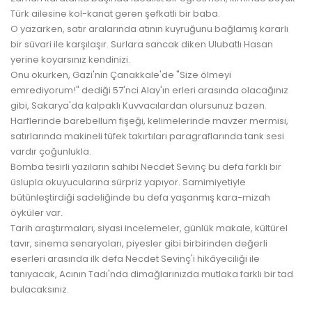
Türk ailesine kol-kanat geren şefkatli bir baba.
O yazarken, satır aralarında atının kuyruğunu bağlamış kararlı
bir süvari ile karşılaşır. Surlara sancak diken Ulubatlı Hasan
yerine koyarsınız kendinizi.
Onu okurken, Gazi'nin Çanakkale'de "Size ölmeyi
emrediyorum!" dediği 57'nci Alay'ın erleri arasında olacağınız
gibi, Sakarya'da kalpaklı Kuvvacılardan olursunuz bazen.
Harflerinde barebellum fişeği, kelimelerinde mavzer mermisi,
satırlarında makineli tüfek takırtıları paragraflarında tank sesi
vardır çoğunlukla.
Bomba tesirli yazıların sahibi Necdet Sevinç bu defa farklı bir
üslupla okuyucularına sürpriz yapıyor. Samimiyetiyle
bütünleştirdiği sadeliğinde bu defa yaşanmış kara-mizah
öyküler var.
Tarih araştırmaları, siyasi incelemeler, günlük makale, kültürel
tavır, sinema senaryoları, piyesler gibi birbirinden değerli
eserleri arasında ilk defa Necdet Sevinç'i hikâyeciliği ile
tanıyacak, Acının Tadı'nda dimağlarınızda mutlaka farklı bir tad
bulacaksınız.