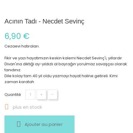
Acının Tadı - Necdet Sevinç
6,90 €
Cezaevi hatıraları.
Fikir ve yazı hayatımızın keskin kalemi Necdet Sevinç'i, yıllardır
Divan'ına diktiği ay-yıldızlı al bayrağın yorulmaz savaşçısı olarak
tanıdınız.
Dile kolay tam 40 yıl oldu yazmayı hayat haline getireli. Kimi
zaman karatah
Quantité
+
-

plus en stock
Ajouter au panier