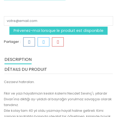
Prévenez-moi lorsque le produit est disponible
Partager :
DESCRIPTION
DÉTAILS DU PRODUIT
Cezaevi hatıraları.
Fikir ve yazı hayatımızın keskin kalemi Necdet Sevinç'i, yıllardır
Divan'ına diktiği ay-yıldızlı al bayrağın yorulmaz savaşçısı olarak
tanıdınız.
Dile kolay tam 40 yıl oldu yazmayı hayat haline getireli. Kimi
zaman karatahta başında idealist bir öğretmen, kiminde büyük