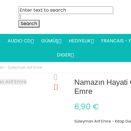
Search
AUDIO CD
GÜMÜŞ
HEDIYELIK
FRANCAIS - 




DIGER

eri - Süleyman Arif Emre
Namazın Hayati Ö
Emre
6,90 €
Süleyman Arif Emre - Kitap Dü