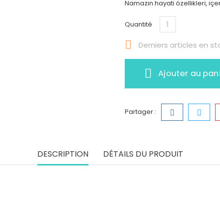
Namazın hayati özellikleri, içe
Quantité

Derniers articles en st
Ajouter au pan
Partager :
DESCRIPTION
DÉTAILS DU PRODUIT