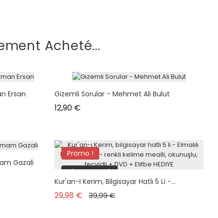
ement Acheté...
n Ersan
Gizemli Sorular - Mehmet Ali Bulut
Prix
12,90 €
Promo !
mam Gazali
plus en stock
Kur'an-I Kerim, Bilgisayar Hatlı 5 Li -...
Prix de base
Prix
29,98 €
39,99 €