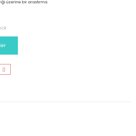
riği üzerine bir arastırma.
ock
ier