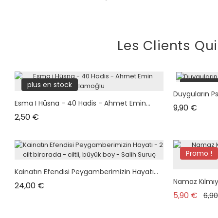
Les Clients Qu
plus en stock
plus en s
Duyguların Psi
Esma I Hüsna - 40 Hadis - Ahmet Emin...
Prix
9,90 €
Prix
2,50 €
Promo !
Kainatın Efendisi Peygamberimizin Hayatı...
Namaz Kılmıy
Prix
24,00 €
Prix
5,90 €
6,9