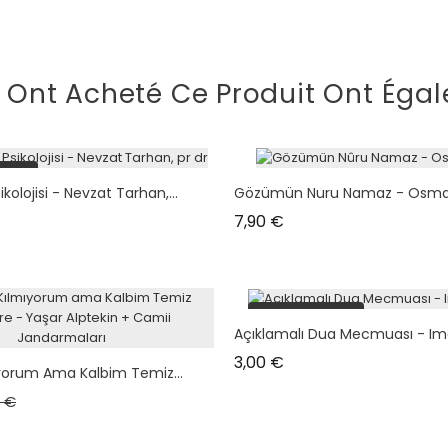
i Ont Acheté Ce Produit Ont Égal
tock
kolojisi - Nevzat Tarhan,...
Gözümün Nuru Namaz - Osma
Prix
7,90 €
plus en stock
Açıklamalı Dua Mecmuası - I
Prix
3,00 €
orum Ama Kalbim Temiz...
 de base
Prix
0 €