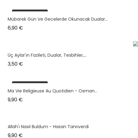
plus en stock
Mübarek Gün Ve Gecelerde Okunacak Dualar...
Prix
6,90 €
Üç Aylar'ın Fazileti, Dualar, Tesbihler,...
Prix
3,50 €
plus en stock
Ma Vie Religieuse Au Quotidien - Osman...
Prix
9,90 €
Allah'ı Nasıl Buldum - Hasan Tanrıverdi
Prix
9,90 €