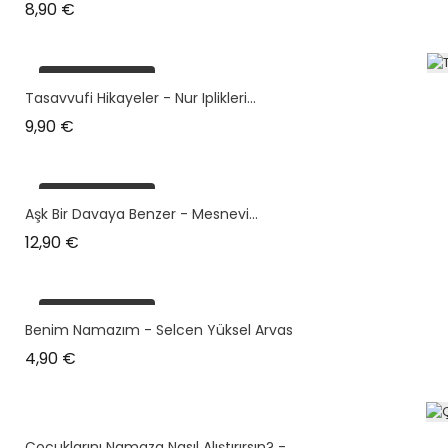
Prix
8,90 €
plus en stock
Tasavvufi Hikayeler - Nur Iplikleri...
Prix
9,90 €
plus en stock
Aşk Bir Davaya Benzer - Mesnevi...
Prix
12,90 €
plus en stock
Benim Namazım - Selcen Yüksel Arvas
Prix
4,90 €
Çocuklarını Namaza Nasıl Alıştırırsın? -...