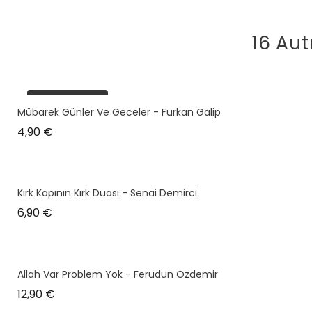
16 Aut
plus en stock
Mübarek Günler Ve Geceler - Furkan Galip
Prix
4,90 €
Kırk Kapının Kırk Duası - Senai Demirci
Prix
6,90 €
Allah Var Problem Yok - Ferudun Özdemir
Prix
12,90 €