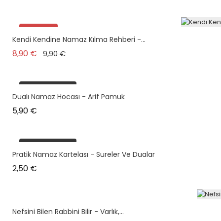
Promo !
Kendi Kendine Namaz Kılma Rehberi -...
Prix de base
Prix
8,90 €
9,90 €
plus en stock
Dualı Namaz Hocası - Arif Pamuk
Prix
5,90 €
plus en stock
Pratik Namaz Kartelası - Sureler Ve Dualar
Prix
2,50 €
Nefsini Bilen Rabbini Bilir - Varlık,...