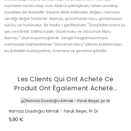
mü'minin mirâcı olup, kulu Allah'a yaklaştıran, rûhen arındırıp
yücelten, bir ibâdettir. İnsanın Allah indindeki değeri, namaza
verdiği değer kadardır. Namaz, gözümüzün nûru, gönlümüzün
sürûru ve huzûrudur. Bir hadîs-i şerîflerinde: "Dünyâdan bana üç
şey sevdirildi: Sâliha kadın, Güzel koku ve Gözümün Nûru
Namaz." diye buyurmuşlardır. Sevgili Peygamberimizin
namazdan bahsederken "Gözümün Nûru" tâbirini kullanmaları,
bu ibâdetin kudsiyyetine, önemine ve şerefine işârettir.
Les Clients Qui Ont Acheté Ce
Produit Ont Également Acheté...
Namazı Dosdoğru Kılmak - Faruk Beşer, Pr Dr
Prix
5,90 €