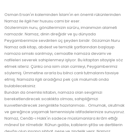
Osman Ersan'ın kaleminden İslam'ın en önemli rükünlerinden
Namaz ile ilgili her hususu cami bir eser.
Gözlerimizin nuru, gönüllerimizin sürûru, imanımızın alameti
namazdır. Namaz, dinin direğidir ve şu dünyada
Peygamberimize sevdirilen üç şeyden biridir. Gözümün Nuru
Namaz adlı kitap, abdest ve temizlik şartlarından başlayıp
namaza sımsıkı sarılmayı, cemaatle namaza devamı ve
nafileleri severek sahiplenmeyi işliyor. Bu kitaptan sitayişle söz
etmek isteriz. Çünkü ona isim olan cümleyi, Peygamberimiz
söylemiş. Ümmetine ısrarla bu bilnci canlı tutmalarını tavsiye
etmiş. Namazla ilgili aradığınız pek çok malumatı onda
bulabileceksiniz.
Bundan da önemlisi kitabın, namaza olan sevgimizi
bereketlendirecek sıcaklıkta olması, sahipliğimizi
kuvvetlendirecek zenginlikte hazırlanması... Omumak, okutmak
ve gereğince yaşamak temennisiyle istifadelerinize sunuyoruz.
Namaz, Cenâb-ı Hakk'ın sadece müslümanlara ikrâm ettiği
mânevî bir nîmetidir. Rûhun gıdâsı, kalblerin şifâsı ve dertlilerin
devâsı olup insana sıhhat, neşe ve zindelik verir. Namaz,