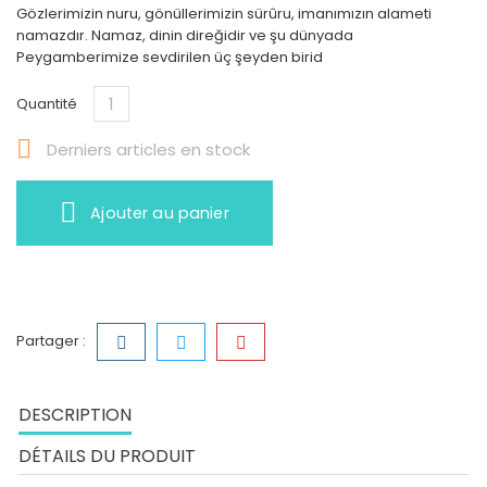
Gözlerimizin nuru, gönüllerimizin sürûru, imanımızın alameti
namazdır. Namaz, dinin direğidir ve şu dünyada
Peygamberimize sevdirilen üç şeyden birid
Quantité

Derniers articles en stock
Ajouter au panier
Partager :
DESCRIPTION
DÉTAILS DU PRODUIT