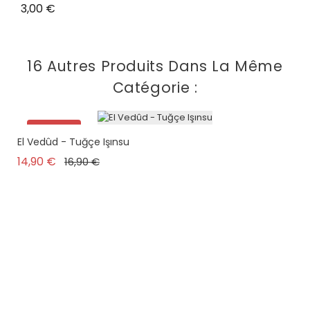
Prix
3,00 €
16 Autres Produits Dans La Même
Catégorie :
Promo !
El Vedûd - Tuğçe Işınsu
Prix de base
Prix
14,90 €
16,90 €