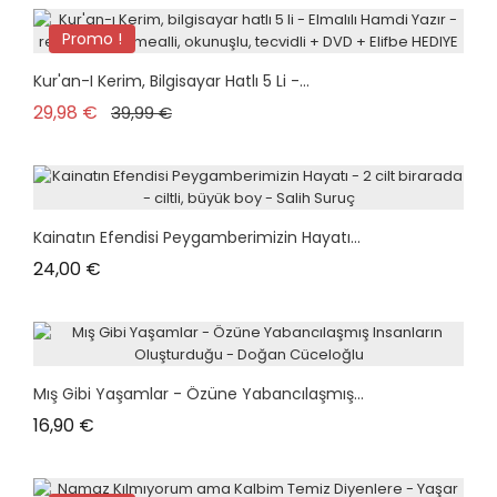
Promo !
plus en stock
Kur'an-I Kerim, Bilgisayar Hatlı 5 Li -...
Prix de base
Prix
29,98 €
39,99 €
Kainatın Efendisi Peygamberimizin Hayatı...
Prix
24,00 €
Mış Gibi Yaşamlar - Özüne Yabancılaşmış...
Prix
16,90 €