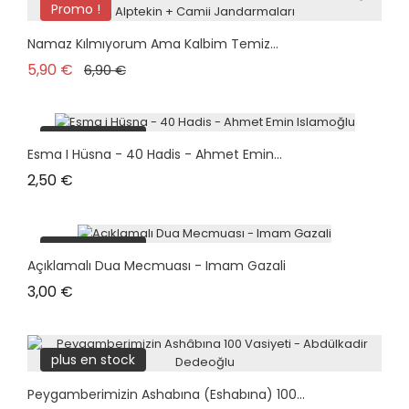
Promo !
Namaz Kılmıyorum Ama Kalbim Temiz...
Prix de base
Prix
5,90 €
6,90 €
plus en stock
Esma I Hüsna - 40 Hadis - Ahmet Emin...
Prix
2,50 €
plus en stock
Açıklamalı Dua Mecmuası - Imam Gazali
Prix
3,00 €
plus en stock
Peygamberimizin Ashabına (eshabına) 100...