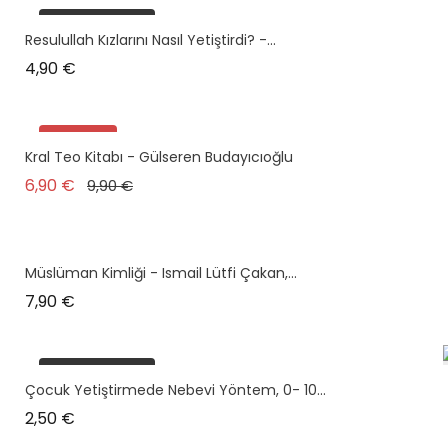
plus en stock
Resulullah Kızlarını Nasıl Yetiştirdi? -...
Prix
4,90 €
Promo !
Kral Teo Kitabı - Gülseren Budayıcıoğlu
Prix de base
Prix
6,90 €
9,90 €
Müslüman Kimliği - Ismail Lütfi Çakan,...
Prix
7,90 €
plus en stock
Çocuk Yetiştirmede Nebevi Yöntem, 0- 10...
Prix
2,50 €