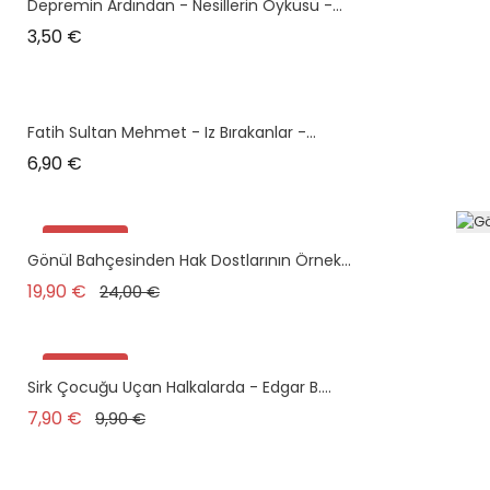
Depremin Ardından - Nesillerin Öyküsü -...
Prix
3,50 €
Fatih Sultan Mehmet - Iz Bırakanlar -...
Prix
6,90 €
Promo !
Gönül Bahçesinden Hak Dostlarının Örnek...
Prix de base
Prix
19,90 €
24,00 €
Promo !
Sirk Çocuğu Uçan Halkalarda - Edgar B....
Prix de base
Prix
7,90 €
9,90 €