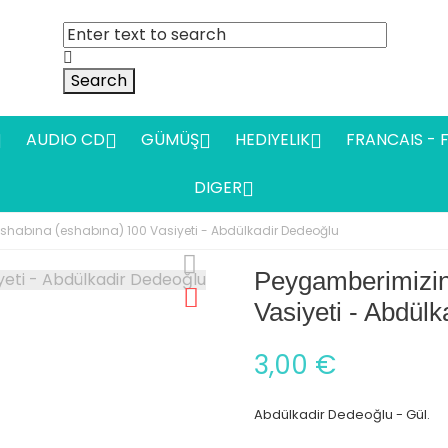
Search
AUDIO CD
GÜMÜŞ
HEDIYELIK
FRANCAIS - 




DIGER

shabına (eshabına) 100 Vasiyeti - Abdülkadir Dedeoğlu
Peygamberimizin
Vasiyeti - Abdül
3,00 €
Abdülkadir Dedeoğlu - Gül.