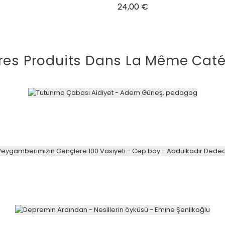
Prix
24,00 €
res Produits Dans La Même Caté