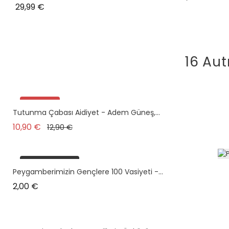
Prix
29,99 €
16 Aut
Promo !
Tutunma Çabası Aidiyet - Adem Güneş,...
Prix de base
Prix
10,90 €
12,90 €
plus en stock
Peygamberimizin Gençlere 100 Vasiyeti -...
Prix
2,00 €