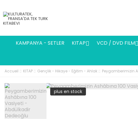
KAMPANYA - SETLER
KITAP
VCD / DVD FILM

Accueil
KITAP
Gençlik - Hikaye - Eğitim - Ahlak
Peygamberimizin A
plus en stock