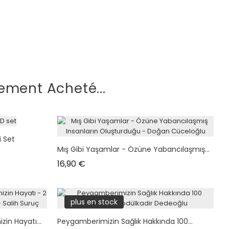
ement Acheté...
i Set
Mış Gibi Yaşamlar - Özüne Yabancılaşmış...
Prix
16,90 €
plus en stock
in Hayatı...
Peygamberimizin Sağlık Hakkında 100...