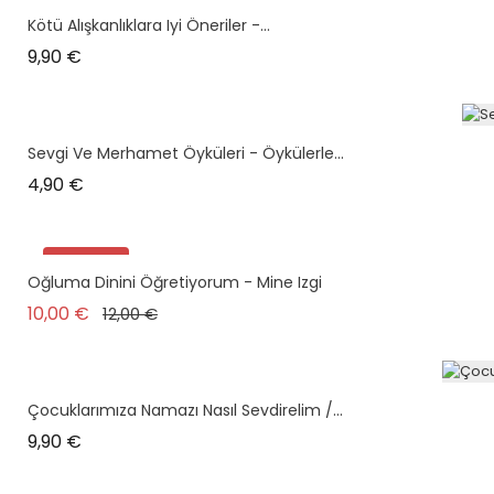
Kötü Alışkanlıklara Iyi Öneriler -...
Prix
9,90 €
Sevgi Ve Merhamet Öyküleri - Öykülerle...
Prix
4,90 €
Promo !
Oğluma Dinini Öğretiyorum - Mine Izgi
plus en stock
Prix de base
Prix
10,00 €
12,00 €
Çocuklarımıza Namazı Nasıl Sevdirelim /...
Prix
9,90 €