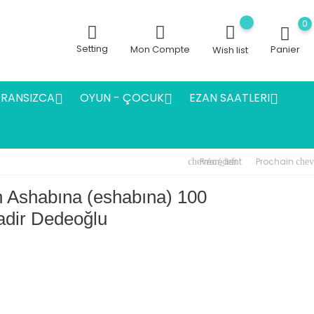
0
Setting
Mon Compte
Panier
Wish list
FRANSIZCA
OYUN - ÇOCUK
EZAN SAATLERI



Précédent
Prochain
chevron_left
chev
 Ashabına (eshabına) 100
kadir Dedeoğlu