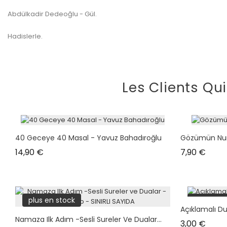
Abdülkadir Dedeoğlu - Gül.
Hadislerle.
Les Clients Qu
40 Geceye 40 Masal - Yavuz Bahadıroğlu
Gözümün Nur
Prix
Prix
14,90 €
7,90 €
plus en stock
plus en s
Açıklamalı D
Namaza Ilk Adım -Sesli Sureler Ve Dualar...
Prix
3,00 €