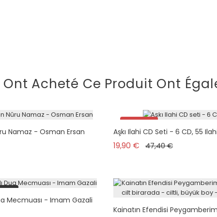
i Ont Acheté Ce Produit Ont Égal
Promo !
u Namaz - Osman Ersan
Aşkı Ilahi CD Seti - 6 CD, 55 Ilah
plus en stock
Prix de base
Prix
19,90 €
47,40 €
tock
ua Mecmuası - Imam Gazali
Kainatın Efendisi Peygamberimiz