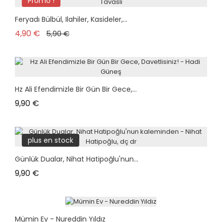
Promo !
Feryadı Bülbül, Ilahiler, Kasideler,...
Prix de base
Prix
4,90 €
5,90 €
Hz Ali Efendimizle Bir Gün Bir Gece,...
Prix
9,90 €
plus en stock
Günlük Dualar, Nihat Hatipoğlu'nun...
Prix
9,90 €
Mümin Ev - Nureddin Yıldız