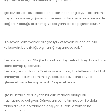
İşte biz de tıpkı bu kıssada anlatılan insanlar gibiyiz. Tek farkımız
hayatımız var ve yaşıyoruz. Bize neyin altın kıymetinde, neyin de
değersiz olduğu bildirilmiş. Yoksa yarın biz de pişman oluruz.
www.kulturatek.com
Hiç sevabı olmayanlar: “Keşke iyilik etseydik, iyilerle oturup
kalksaydık bu ezikliği, pişmanlığı yaşamasaydık.”
Sevabı az olanlar; “Keşke bu imkanın kıymetini bilseydik de biraz
daha sevap işleseydik,”
Sevabı çok olanlar da; “Keşke iyiliklerimizi, ibadetlerimizi kat kat
artırsaydık da, makamımızı yükseltip, biraz daha sevap
işleyecek ameller yapsaydık...” diyeceklerdir.
İşte bu kitap size “Hayatın bir altın madeni olduğunu
hatırlatmaya çalışıyor. Dünya, ahiretin altın madeni ile dolu
tarlasıdır ve biz o tarladan geçiyoruz. Peki, o zaman ne