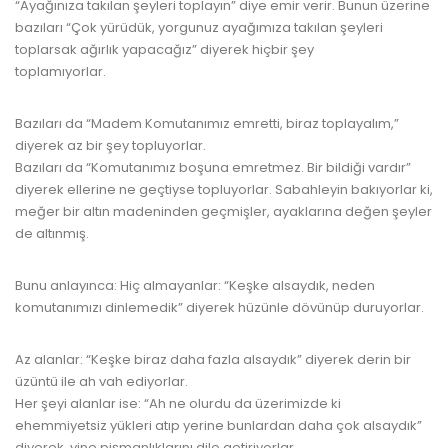
“Ayağınıza takılan şeyleri toplayın” diye emir verir. Bunun üzerine
bazıları “Çok yürüdük, yorgunuz ayağımıza takılan şeyleri
toplarsak ağırlık yapacağız” diyerek hiçbir şey
toplamıyorlar.
www.kulturatek.com
Bazıları da “Madem Komutanımız emretti, biraz toplayalım,”
diyerek az bir şey topluyorlar.
Bazıları da “Komutanımız boşuna emretmez. Bir bildiği vardır”
diyerek ellerine ne geçtiyse topluyorlar. Sabahleyin bakıyorlar ki,
meğer bir altın madeninden geçmişler, ayaklarına değen şeyler
de altınmış.
www.kulturatek.com
Bunu anlayınca: Hiç almayanlar: “Keşke alsaydık, neden
komutanımızı dinlemedik” diyerek hüzünle dövünüp duruyorlar.
Az alanlar: “Keşke biraz daha fazla alsaydık” diyerek derin bir
üzüntü ile ah vah ediyorlar.
Her şeyi alanlar ise: “Ah ne olurdu da üzerimizde ki
ehemmiyetsiz yükleri atıp yerine bunlardan daha çok alsaydık”
diyerek, yine pişmanlıklarını dile getiriyorlar.