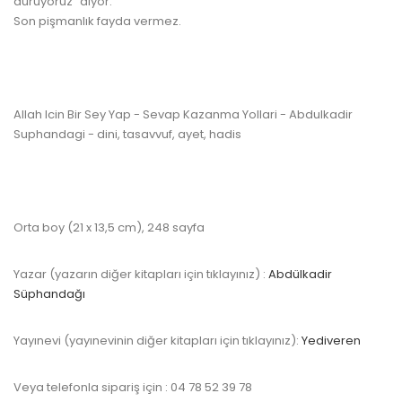
duruyoruz” diyor.
Son pişmanlık fayda vermez.
www.kulturatek.com
Allah Icin Bir Sey Yap - Sevap Kazanma Yollari - Abdulkadir
Suphandagi - dini, tasavvuf, ayet, hadis
Orta boy (21 x 13,5 cm), 248 sayfa
Yazar (yazarın diğer kitapları için tıklayınız) :
Abdülkadir
Süphandağı
Yayınevi (yayınevinin diğer kitapları için tıklayınız):
Yediveren
Veya telefonla sipariş için : 04 78 52 39 78