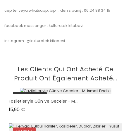
cep tel veya whatsapp, bip … den sipariş : 06 24 88 34 15
facebook messenger : kulturatek kitabevi
instagram : @kulturatek kitabevi
Les Clients Qui Ont Acheté Ce
Produit Ont Également Acheté...
plus en stock
Faziletleriyle Gün Ve Geceler - M....
Prix
15,90 €