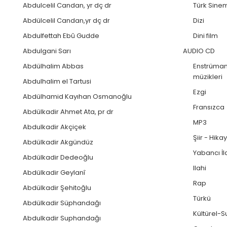
Abdulcelil Candan, yr dç dr
Türk Sinem
Abdülcelil Candan,yr dç dr
Dizi
Abdulfettah Ebû Gudde
Dini film
Abdulgani Sarı
AUDIO CD
Abdülhalim Abbas
Enstrümant
müzikleri
Abdulhalim el Tartusi
Ezgi
Abdülhamid Kayıhan Osmanoğlu
Fransızca
Abdülkadir Ahmet Ata, pr dr
MP3
Abdulkadir Akçiçek
Şiir - Hika
Abdülkadir Akgündüz
Yabancı İl
Abdülkadir Dedeoğlu
Ilahi
Abdülkadir Geylanî
Rap
Abdülkadir Şehitoğlu
Türkü
Abdülkadir Süphandağı
Kültürel-Su
Abdulkadir Suphandağı