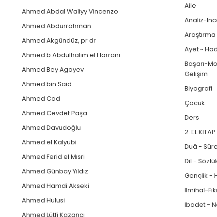
Aile
Ahmed Abdal Waliyy Vincenzo
Analiz-I
Ahmed Abdurrahman
Araştırma
Ahmed Akgündüz, pr dr
Ayet ~ Had
Ahmed b Abdulhalim el Harrani
Başarı-Mo
Ahmed Bey Agayev
Gelişim
Ahmed bin Said
Biyografi
Ahmed Cad
Çocuk
Ahmed Cevdet Paşa
Ders
Ahmed Davudoğlu
2. EL KITA
Ahmed el Kalyubi
Duâ - Sûr
Ahmed Ferid el Mısri
Dil - Sözlü
Ahmed Günbay Yıldız
Gençlik - 
Ahmed Hamdi Akseki
Ilmihal-Fı
Ahmed Hulusi
Ibadet - 
Ahmed Lütfi Kazancı