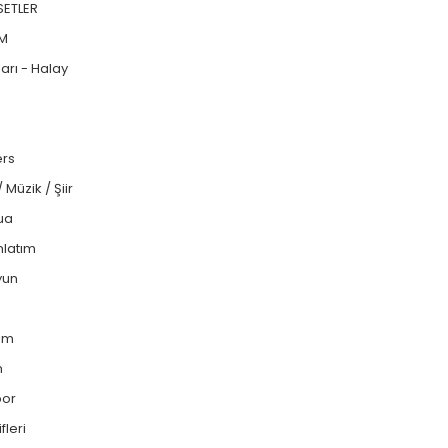
SETLER
LM
arı - Halay
ers
 / Müzik / Şiir
ua
latım
yun
ilm
m
por
fleri