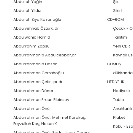
Abdullah Yeğin
Şiir
Abdullah Yıldız
Zikirli
Abdullah Ziya Kozanoğlu
CD-ROM
Abdülvehhab Öztürk, dr
Çocuk ~ O
Abdulwahid Hamid
Tanıtım
Abdurrahim Zapsu
Yeni CDR
Abdurrahman b Abdulcebbar,dr
Kaynak Es
Abdurrahman b Hasan
GÜMÜŞ
Abdurrahman Cerrahoğlu
dükkanda 
Abdurrahman Çetin, pr dr
HEDIYELIK
Abdurrahman Döner
Hediyelik
Abdurrahman Ercan Elbinsoy
Tablo
Abdurrahman Önül
Anahtarlık
Abdurrahman Önül, Mehmet Karakuş,
Plaket
Feyzullah Koç, Hasan K
Koku - Es
Abdurrahman Önül, Sedat Uçan, Cemal