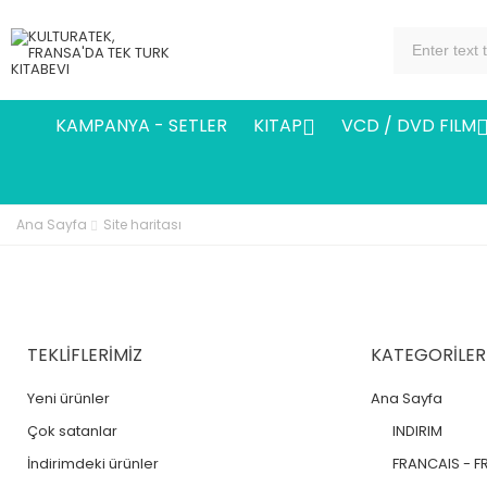
KAMPANYA - SETLER
KITAP
VCD / DVD FILM

Ana Sayfa
Site haritası
TEKLIFLERIMIZ
KATEGORILER
Yeni ürünler
Ana Sayfa
Çok satanlar
INDIRIM
İndirimdeki ürünler
FRANCAIS - F