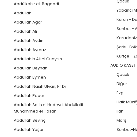
Çocuk
Abdülkahir el-Bagdadi
Yabancı M
Abdullah
Kuran - D
Abdullah Ağar
Sohbet - 
Abdullah Ali
Karadeniz
Abdullah Aydın
Şarkı -Fo
Abdullah Aymaz
Kürtçe - 
Abdullah b Ali el Cuaysin
AUDIO KASET
Abdullah Beyhan
Çocuk
Abdullah Eymen
Diğer
Abdullah Nasih Ulvan, Pr Dr
Ezgi
Abdullah Papur
Halk Müziğ
Abdullah Salih el Hudeyri, Abdullatif
Muhammed el Hasan
Ilahi
Abdullah Sevinç
Marş
Abdullah Yaşar
Sohbet-Na