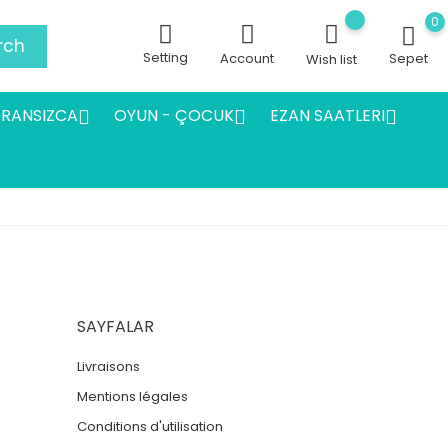
0
rch
Setting
Account
Sepet
Wish list
FRANSIZCA
OYUN - ÇOCUK
EZAN SAATLERI



SAYFALAR
Livraisons
Mentions légales
Conditions d'utilisation