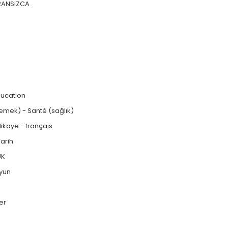
RANSIZCA
ducation
emek) - Santé (sağlık)
ikaye - français
Tarih
UK
yun
er