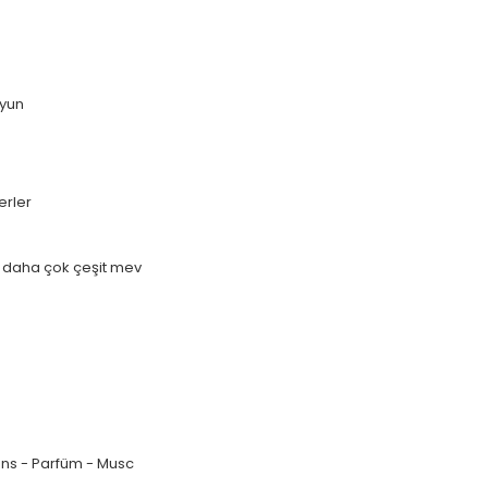
yun
erler
daha çok çeşit mev
ans - Parfüm - Musc