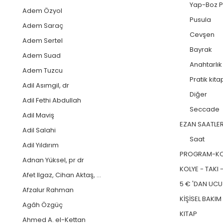
Yap-Boz P
Adem Özyol
Pusula
Adem Saraç
Cevşen
Adem Sertel
Bayrak
Adem Suad
Anahtarlık
Adem Tuzcu
Pratik kita
Adil Asımgil, dr
Diğer
Adil Fethi Abdullah
Seccade
Adil Maviş
EZAN SAATLER
Adil Salahi
Saat
Adil Yıldırım
PROGRAM-KON
Adnan Yüksel, pr dr
KOLYE - TAKI -
Afet Ilgaz, Cihan Aktaş, ...
5 € 'DAN UCUZ
Afzalur Rahman
KİŞİSEL BAKIM
Agâh Özgüç
KITAP
Ahmed A. el-Kettan