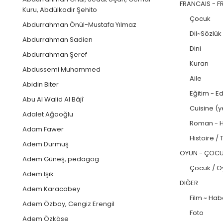
FRANCAIS - F
Kuru, Abdülkadir Şehito
Çocuk
Abdurrahman Önül-Mustafa Yılmaz
Dil~Sözlük
Abdurrahman Sadien
Dini
Abdurrahman Şeref
Kuran
Abdussemi Muhammed
Aile
Abidin Biter
Eğitim - E
Abu Al Walid Al Bâjî
Cuisine (y
Adalet Ağaoğlu
Roman - H
Adam Fawer
Histoire / 
Adem Durmuş
OYUN - ÇOC
Adem Güneş, pedagog
Çocuk / O
Adem Işık
DIĞER
Adem Karacabey
Film ~ Hab
Adem Özbay, Cengiz Erengil
Foto
Adem Özköse