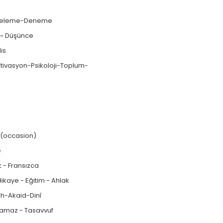
nceleme-Deneme
 ~ Düşünce
is
tivasyon-Psikoloji-Toplum-
P (occasion)
e
k - Fransızca
Hikaye - Eğitim - Ahlak
kıh-Akaid-Dinî
Namaz - Tasavvuf