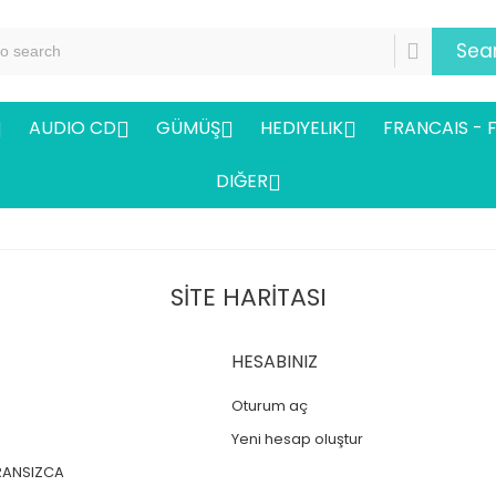
Sea
AUDIO CD
GÜMÜŞ
HEDIYELIK
FRANCAIS - 




DIĞER

SITE HARITASI
HESABINIZ
Oturum aç
Yeni hesap oluştur
RANSIZCA