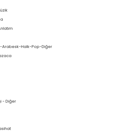
üzik
ua
Anlatım
lk-Arabesk-Halk-Pop-Diğer
Zazaca
i - Diğer
sihat