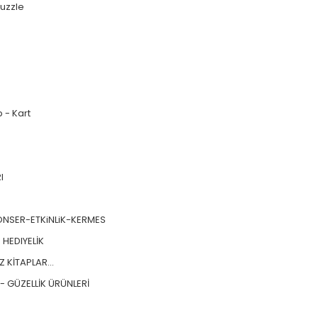
uzzle
p - Kart
I
SER-ETKiNLiK-KERMES
 HEDIYELİK
 KİTAPLAR...
 - GÜZELLİK ÜRÜNLERİ