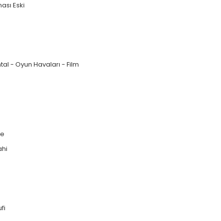
ası Eski
al - Oyun Havaları - Film
ye
ahi
fi