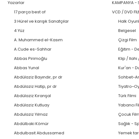
Yazarlar
KAMPANYA - 
17 parça best of
VCD / DVD FI
3 Hürel ve karışık Sanatçılar
Halk Oyunl
4 Yüz
Belgesel
A. Muhammed el-Kasım
Çizgi Film
A.Cude es-Sahhar
Eğitim - D
Abbas Pirimoğlu
Klip / Ilahi
Abbas Yunal
Kur'an - D
Abdülaziz Bayındır, pr dr
Sohbet~An
Abdülaziz Hatip, pr dr
Tiyatro~O
Abdülaziz Kıranşal
Türk Filmi
Abdülaziz Kutluay
Yabancı F
Abdulaziz Yılmaz
Çocuk Fil
Abdülbaki Kömür
Sağlık - S
Abdulbasit Abdussamed
Yemek tari