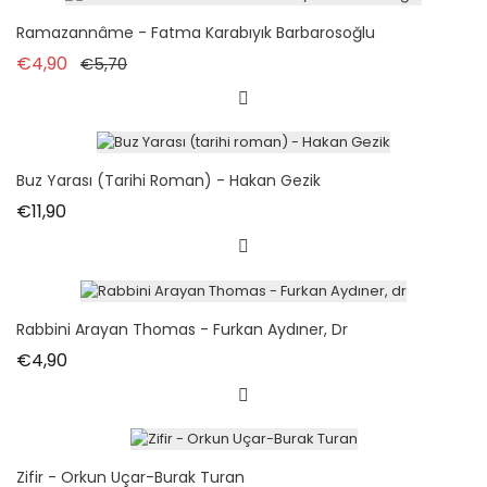
Ramazannâme - Fatma Karabıyık Barbarosoğlu
Normal fiyat
Fiyat
€4,90
€5,70
Buz Yarası (tarihi Roman) - Hakan Gezik
Fiyat
€11,90
Rabbini Arayan Thomas - Furkan Aydıner, Dr
Fiyat
€4,90
Zifir - Orkun Uçar-Burak Turan