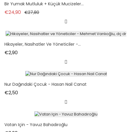
Paket
Bir Yumak Mutluluk + Küçük Mucizeler...
Normal fiyat
Fiyat
€24,90
€27,80
Hikayeler, Nasihatler Ve Yöneticiler -...
Fiyat
€2,90
Nur Dağındaki Çocuk - Hasan Nail Canat
Fiyat
€2,50
Vatan Için - Yavuz Bahadıroğlu