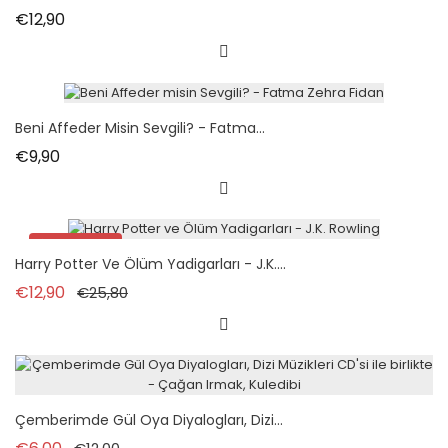
Fiyat
€12,90
Beni Affeder Misin Sevgili? - Fatma...
Fiyat
€9,90
İndirimde!
Harry Potter Ve Ölüm Yadigarları - J.K....
Normal fiyat
Fiyat
€12,90
€25,80
Çemberimde Gül Oya Diyalogları, Dizi...
Normal fiyat
Fiyat