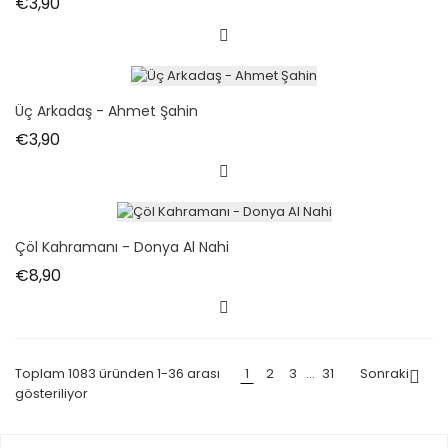
Fiyat
€3,90
Üç Arkadaş - Ahmet Şahin
Fiyat
€3,90
Çöl Kahramanı - Donya Al Nahi
Fiyat
€8,90
Toplam 1083 üründen 1-36 arası
1
2
3
…
31
Sonraki

gösteriliyor