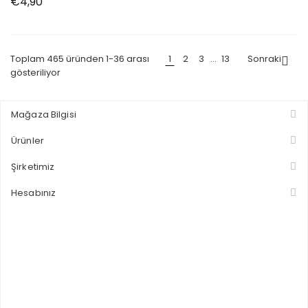
Fiyat
€4,90
Toplam 465 üründen 1-36 arası
1
2
3
…
13
Sonraki

gösteriliyor
Mağaza Bilgisi
Ürünler
Şirketimiz
Hesabınız