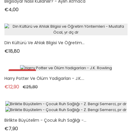
Bilgisayar Nasıl Kullanılır? - Aylin Atmaca
Fiyat
€4,00
Din Kültürü Ve Ahlak Bilgisi Ve Öğretim...
Fiyat
€18,80
İndirimde!
Harry Potter Ve Ölüm Yadigarları - J.K....
Normal fiyat
Fiyat
€12,90
€25,80
Birlikte Büyütelim - Çocuk Ruh Sağlığı -...
Fiyat
€7,90