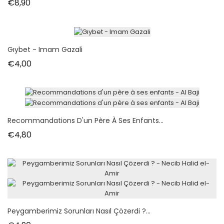
Fiyat
€8,90
Gıybet - Imam Gazali
Fiyat
€4,00
Recommandations D'un Père À Ses Enfants...
Fiyat
€4,80
Peygamberimiz Sorunları Nasıl Çözerdi ?...