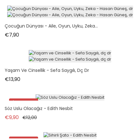
Çocuğun Dünyası - Aile, Oyun, Uyku, Zeka...
Fiyat
€7,90
Yaşam Ve Cinsellik - Sefa Saygılı, Dç Dr
Fiyat
€13,90
İndirimde!
Söz Uslu Olacağız - Edith Nesbit
Normal fiyat
Fiyat
€9,90
€12,00