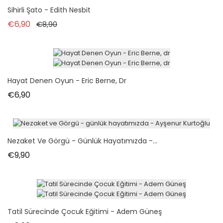
İndirimde!
Sihirli Şato - Edith Nesbit
Normal fiyat
Fiyat
€6,90
€8,90
Hayat Denen Oyun - Eric Berne, Dr
Fiyat
€6,90
Nezaket Ve Görgü - Günlük Hayatımızda -...
Fiyat
€9,90
Tatil Sürecinde Çocuk Eğitimi - Adem Güneş