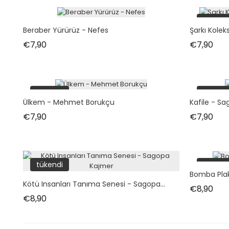
tükend
Beraber Yürürüz - Nefes
Şarkı Kole
Fiyat
Fiya
€7,90
€7,90
tükendi
tükend
Ülkem - Mehmet Borukçu
Kafile - S
Fiyat
Fiya
€7,90
€7,90
tükendi
tükend
Bomba Plak
Kötü Insanları Tanıma Senesi - Sagopa...
Fiya
€8,90
Fiyat
€8,90