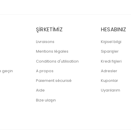
ŞIRKETIMIZ
HESABINIZ
Livraisons
Kişisel bilgi
Mentions légales
Siparişler
Conditions d'utilisation
Kredi fişleri
me geçin
A propos
Adresler
Paiement sécurisé
Kuponlar
Aide
Uyarılarım
Bize ulaşın