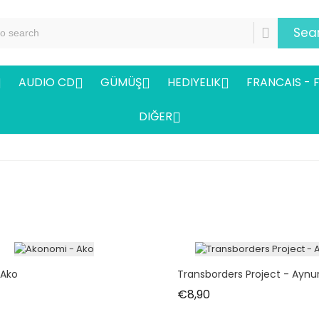
Sea
AUDIO CD
GÜMÜŞ
HEDIYELIK
FRANCAIS - 




DIĞER

 Ako
Transborders Project - Aynu
t
Fiyat
€8,90