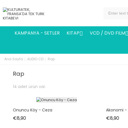
KAMPANYA - SETLER
KITAP
VCD / DVD FILM

Ana Sayfa
AUDIO CD
Rap
Rap
14 adet ürün var.
Onuncu Köy - Ceza
Akonomi -
Fiyat
Fiya
€8,90
€8,90