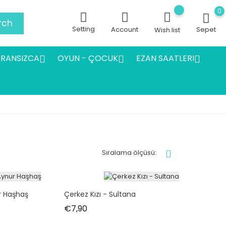
0
rch
Setting
Account
Sepet
Wish list
FRANSIZCA
OYUN - ÇOCUK
EZAN SAATLERI



Sıralama ölçüsü:
r Haşhaş
Çerkez Kızı - Sultana
Fiyat
€7,90