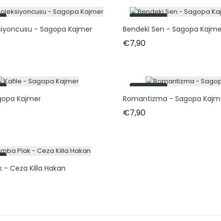
i
tükendi
ksiyoncusu - Sagopa Kajmer
Bendeki Sen - Sagopa Kajme
t
Fiyat
€7,90
i
tükendi
agopa Kajmer
Romantizma - Sagopa Kajm
t
Fiyat
€7,90
i
 - Ceza Killa Hakan
t