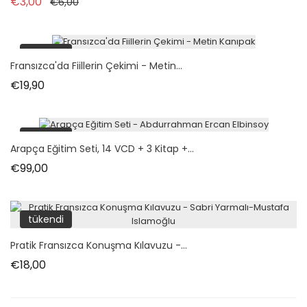
Normal fiyat
Fiyat
€3,00
€6,00
tükendi
Fransızca'da Fiillerin Çekimi - Metin...
Fiyat
€19,90
tükendi
Arapça Eğitim Seti, 14 VCD + 3 Kitap +...
Fiyat
€99,00
tükendi
Pratik Fransızca Konuşma Kılavuzu -...
Fiyat
€18,00