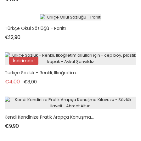
Türkçe Okul Sözlüğü - Parıltı
Fiyat
€12,90
İndirimde!
Türkçe Sözlük - Renkli, Ilköğretim...
Normal fiyat
Fiyat
€4,00
€8,00
Kendi Kendinize Pratik Arapça Konuşma...
Fiyat
€9,90