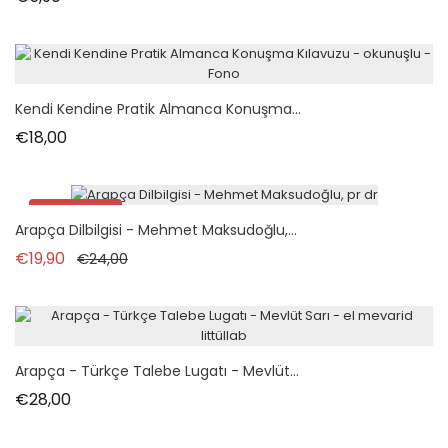
Kendi Kendine Pratik Almanca Konuşma...
Fiyat
€18,00
İndirimde!
Arapça Dilbilgisi - Mehmet Maksudoğlu,...
Normal fiyat
Fiyat
€19,90
€24,00
Arapça - Türkçe Talebe Lugatı - Mevlüt...
Fiyat
€28,00