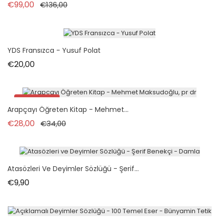
Normal fiyat
Fiyat
€99,00
€136,00
YDS Fransızca - Yusuf Polat
Fiyat
€20,00
İndirimde!
Arapçayı Öğreten Kitap - Mehmet...
Normal fiyat
Fiyat
€28,00
€34,00
Atasözleri Ve Deyimler Sözlüğü - Şerif...
Fiyat
€9,90