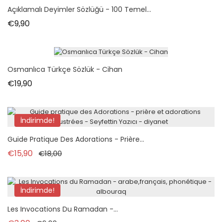
Açıklamalı Deyimler Sözlüğü - 100 Temel...
Fiyat
€9,90
Osmanlıca Türkçe Sözlük - Cihan
Fiyat
€19,90
İndirimde!
Guide Pratique Des Adorations - Prière...
Normal fiyat
Fiyat
€15,90
€18,00
İndirimde!
Les Invocations Du Ramadan -...