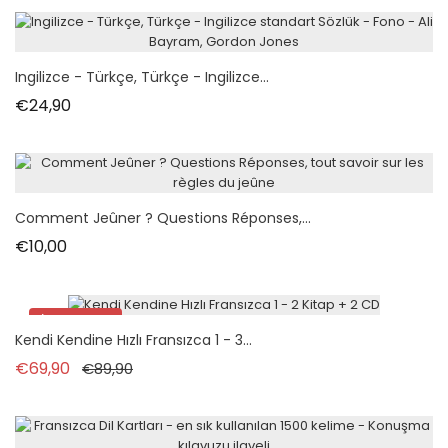
Ingilizce - Türkçe, Türkçe - Ingilizce...
Fiyat
€24,90
Comment Jeûner ? Questions Réponses,...
Fiyat
€10,00
İndirimde!
Kendi Kendine Hızlı Fransızca 1 - 3...
Normal fiyat
Fiyat
€69,90
€89,90