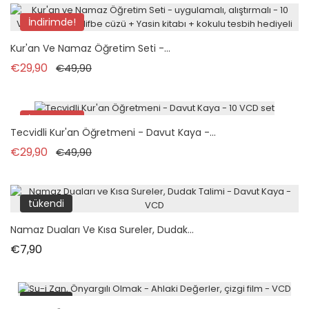
İndirimde!
Kur'an Ve Namaz Öğretim Seti -...
Normal fiyat
Fiyat
€29,90
€49,90
İndirimde!
Tecvidli Kur'an Öğretmeni - Davut Kaya -...
Normal fiyat
Fiyat
€29,90
€49,90
tükendi
Namaz Duaları Ve Kısa Sureler, Dudak...
Fiyat
€7,90
tükendi