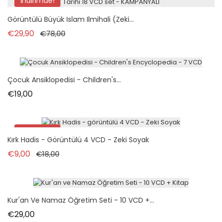
İndirimde!
Paket
Görüntülü Büyük Islam Ilmihali (Zeki...
Normal fiyat
Fiyat
€29,90
€78,00
Çocuk Ansiklopedisi - Children's...
Fiyat
€19,00
İndirimde!
Kırk Hadis - Görüntülü 4 VCD - Zeki Soyak
Normal fiyat
Fiyat
€9,00
€18,00
Kur'an Ve Namaz Öğretim Seti - 10 VCD +...
Fiyat
€29,00