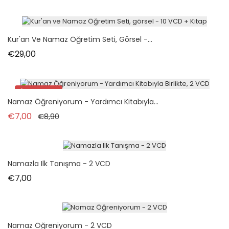
Kur'an Ve Namaz Öğretim Seti, Görsel -...
Fiyat
€29,00
İndirimde!
Namaz Öğreniyorum - Yardımcı Kitabıyla...
Normal fiyat
Fiyat
€7,00
€8,90
Namazla Ilk Tanışma - 2 VCD
Fiyat
€7,00
Namaz Öğreniyorum - 2 VCD