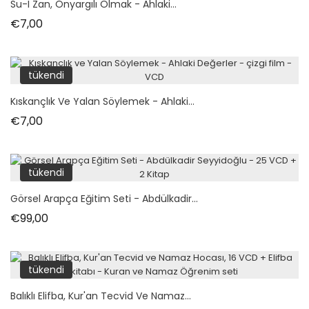
Su-I Zan, Önyargılı Olmak - Ahlaki...
Fiyat
€7,00
tükendi
Kıskançlık Ve Yalan Söylemek - Ahlaki...
Fiyat
€7,00
tükendi
Görsel Arapça Eğitim Seti - Abdülkadir...
Fiyat
€99,00
tükendi
Balıklı Elifba, Kur'an Tecvid Ve Namaz...