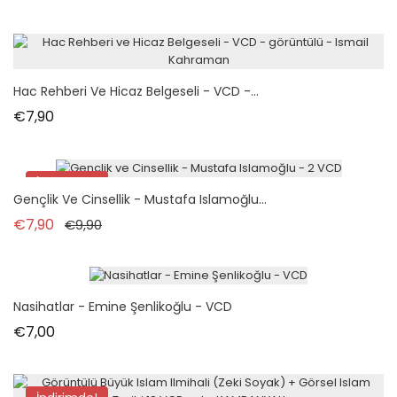
Hac Rehberi Ve Hicaz Belgeseli - VCD -...
Fiyat
€7,90
İndirimde!
Gençlik Ve Cinsellik - Mustafa Islamoğlu...
Normal fiyat
Fiyat
€7,90
€9,90
Nasihatlar - Emine Şenlikoğlu - VCD
Fiyat
€7,00