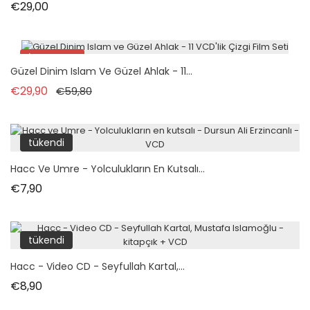
Fiyat
€29,00
İndirimde!
Güzel Dinim Islam Ve Güzel Ahlak - 11...
tükendi
Normal fiyat
Fiyat
€29,90
€59,80
tükendi
Hacc Ve Umre - Yolculukların En Kutsalı...
Fiyat
€7,90
tükendi
Hacc - Video CD - Seyfullah Kartal,...
Fiyat
€8,90