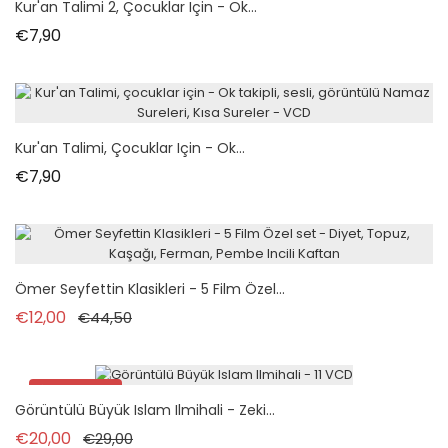
Kur'an Talimi 2, Çocuklar Için - Ok...
Fiyat
€7,90
Kur'an Talimi, Çocuklar Için - Ok...
Fiyat
€7,90
Ömer Seyfettin Klasikleri - 5 Film Özel...
Normal fiyat
Fiyat
€12,00
€44,50
İndirimde!
Görüntülü Büyük Islam Ilmihali - Zeki...
Normal fiyat
Fiyat
€20,00
€29,00