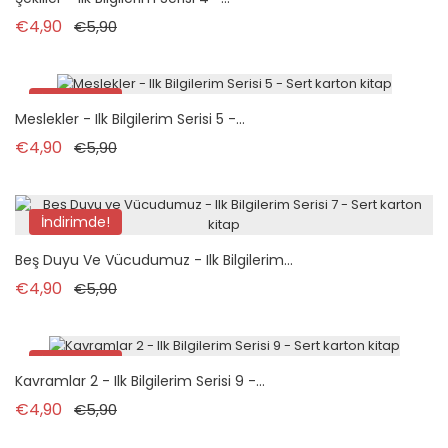
Normal fiyat
Fiyat
€4,90
€5,90
İndirimde!
Meslekler - Ilk Bilgilerim Serisi 5 -...
Normal fiyat
Fiyat
€4,90
€5,90
İndirimde!
Beş Duyu Ve Vücudumuz - Ilk Bilgilerim...
Normal fiyat
Fiyat
€4,90
€5,90
İndirimde!
Kavramlar 2 - Ilk Bilgilerim Serisi 9 -...
Normal fiyat
Fiyat
€4,90
€5,90