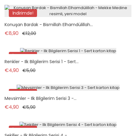
İndirimde!
Konuşan Bardak - Bismillah Elhamdülillah...
Normal fiyat
Fiyat
€8,90
€12,00
İndirimde!
Renkler - Ilk Bilgilerim Serisi 1 - Sert...
Normal fiyat
Fiyat
€4,90
€5,90
İndirimde!
Mevsimler - Ilk Bilgilerim Serisi 3 -...
Normal fiyat
Fiyat
€4,90
€5,90
İndirimde!
Şekiller - Ilk Bilgilerim Serisi 4 -...