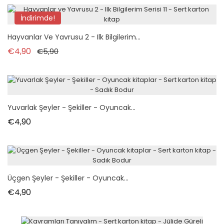
İndirimde!
Hayvanlar Ve Yavrusu 2 - Ilk Bilgilerim...
Normal fiyat
Fiyat
€4,90
€5,90
Yuvarlak Şeyler - Şekiller - Oyuncak...
Fiyat
€4,90
Üçgen Şeyler - Şekiller - Oyuncak...
Fiyat
€4,90