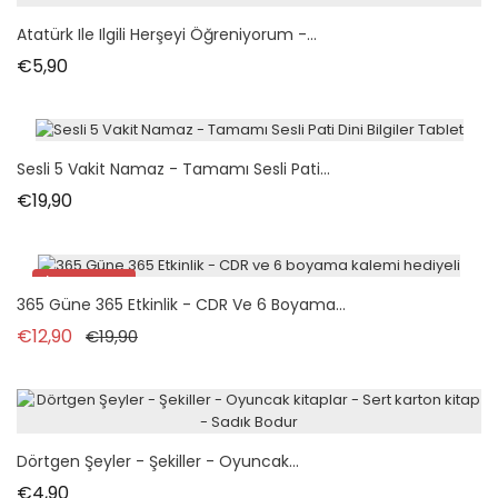
Atatürk Ile Ilgili Herşeyi Öğreniyorum -...
Fiyat
€5,90
Sesli 5 Vakit Namaz - Tamamı Sesli Pati...
Fiyat
€19,90
İndirimde!
365 Güne 365 Etkinlik - CDR Ve 6 Boyama...
Normal fiyat
Fiyat
€12,90
€19,90
Dörtgen Şeyler - Şekiller - Oyuncak...
Fiyat
€4,90