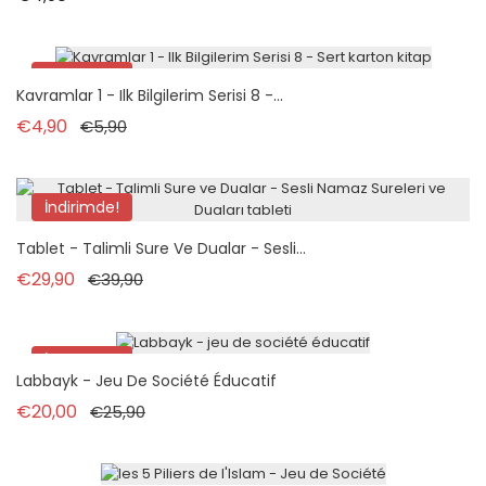
İndirimde!
Kavramlar 1 - Ilk Bilgilerim Serisi 8 -...
Normal fiyat
Fiyat
€4,90
€5,90
İndirimde!
Tablet - Talimli Sure Ve Dualar - Sesli...
Normal fiyat
Fiyat
€29,90
€39,90
İndirimde!
Labbayk - Jeu De Société Éducatif
Normal fiyat
Fiyat
€20,00
€25,90