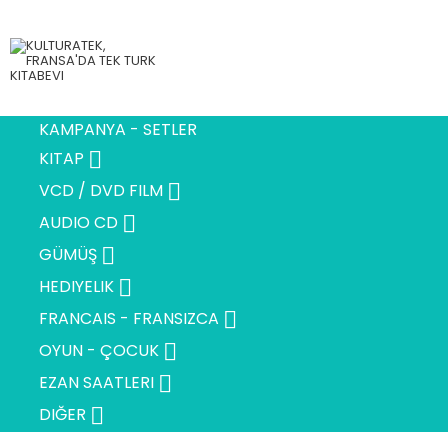
KAMPANYA - SETLER

KITAP

VCD / DVD FILM

AUDIO CD

GÜMÜŞ

HEDIYELIK

FRANCAIS - FRANSIZCA

OYUN - ÇOCUK

EZAN SAATLERI

DIĞER