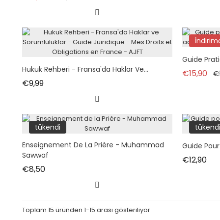
İndirim
Guide Prati
Hukuk Rehberi - Fransa'da Haklar Ve...
No
€15,90
€
Fiyat
€9,99
tükendi
tükend
Enseignement De La Prière - Muhammad
Guide Pour 
Sawwaf
Fiy
€12,90
Fiyat
€8,50
Toplam 15 üründen 1-15 arası gösteriliyor