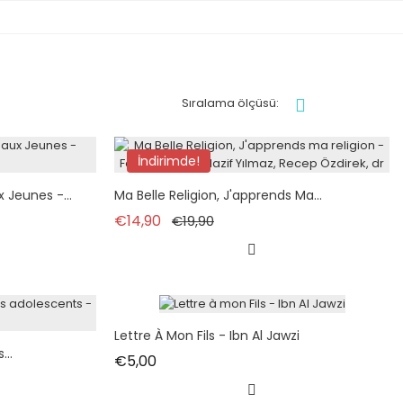
Sıralama ölçüsü:
İndirimde!
x Jeunes -...
Ma Belle Religion, J'apprends Ma...
Normal fiyat
Fiyat
€14,90
€19,90
Lettre À Mon Fils - Ibn Al Jawzi
...
Fiyat
€5,00