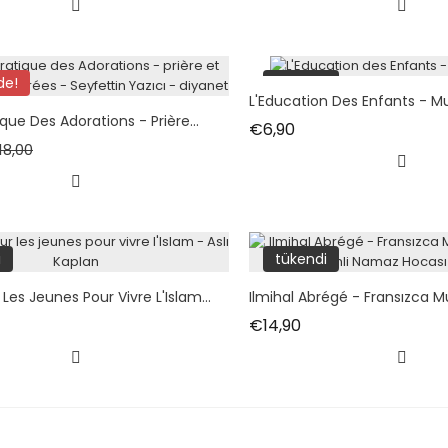
de!
tükendi
L'Education Des Enfants - M
que Des Adorations - Prière...
Fiyat
€6,90
rmal fiyat
Fiyat
18,00
i
tükendi
Les Jeunes Pour Vivre L'Islam...
Ilmihal Abrégé - Fransızca Mu
at
Fiyat
€14,90