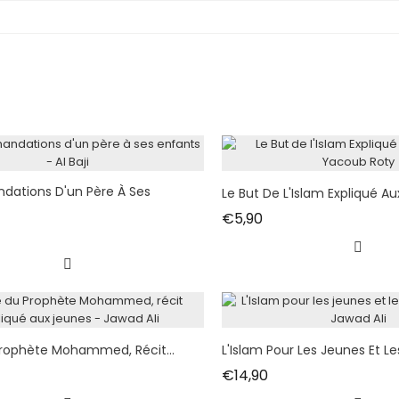
ations D'un Père À Ses
Le But De L'Islam Expliqué Au
Fiyat
€5,90
at
Prophète Mohammed, Récit...
L'Islam Pour Les Jeunes Et Les
at
Fiyat
€14,90