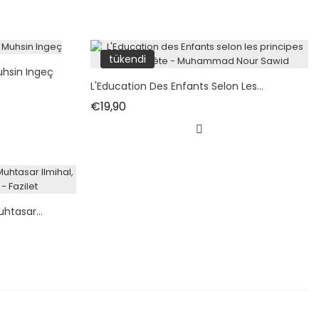
tükendi
uhsin Ingeç
L'Education Des Enfants Selon Les...
Fiyat
€19,90
htasar...