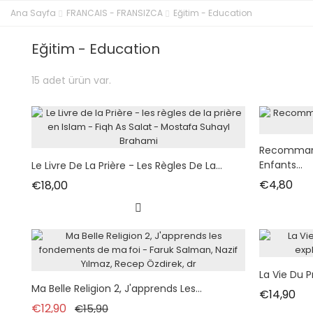
Ana Sayfa
FRANCAIS - FRANSIZCA
Eğitim - Education
Eğitim - Education
15 adet ürün var.
Recommand
Enfants...
Le Livre De La Prière - Les Règles De La...
Fiy
Fiyat
€4,80
€18,00
La Vie Du 
Ma Belle Religion 2, J'apprends Les...
Fiy
€14,90
Normal fiyat
Fiyat
€12,90
€15,90