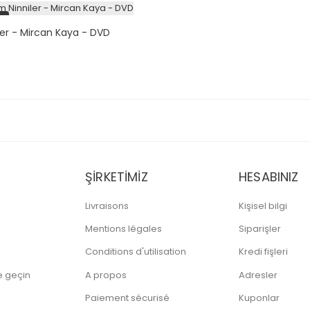
i
ler - Mircan Kaya - DVD
at
ŞIRKETIMIZ
HESABINIZ
Livraisons
Kişisel bilgi
Mentions légales
Siparişler
Conditions d'utilisation
Kredi fişleri
me geçin
A propos
Adresler
Paiement sécurisé
Kuponlar