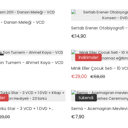
 - Dansın Meleği - VCD
Sertab Erener Otobiyografi - 
t
Fiyat
€14,90
i
İndirimde!
on Turnem - Ahmet Kaya - VCD
tükendi
Minik Eller Çocuk Seti - 10 VCD 
t
Normal fiyat
Fiyat
€29,00
€58,00
de!
tükendi
i
kü Star - 3 VCD + 1 DVD +...
Sema - Acemaşiran Mevlevi Ay
rmal fiyat
Fiyat
Fiyat
€7,90
29,00