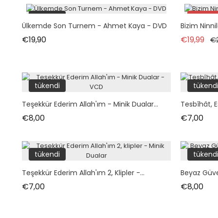
tükendi
İndirim
Ülkemde Son Turnem - Ahmet Kaya - DVD
Bizim Ninni
Paket
Fiyat
Nor
€19,90
€19,99
€
tükend
tükendi
tükend
Teşekkür Ederim Allah'ım - Minik Dualar...
Tesbîhât, 
Fiyat
Fiya
€8,00
€7,00
tükendi
tükend
Teşekkür Ederim Allah'ım 2, Klipler -...
Beyaz Güver
Fiyat
Fiya
€7,00
€8,00