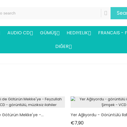
Sea
AUDIO CD
GÜMÜŞ
HEDIYELIK
FRANCAIS - 




DIĞER

e Götürün Mekke'ye -...
Yer Ağlıyordu - Görüntülü Ilahi
t
Fiyat
€7,90