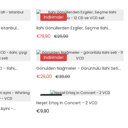
İndirimde!
Istanbul...
Ilahi Gönüllerden Ezgiler, Seçme Ilahi...
Normal fiyat
Fiyat
€19,90
€29,90
İndirimde!
tükendi
- Ilahi,...
Gönülden Nağmeler - Görüntülü Ilahi Seti...
Normal fiyat
Fiyat
€29,00
€39,00
tükendi
Neşet Ertaş In Concert - 2 VCD
ini -...
Fiyat
€9,90