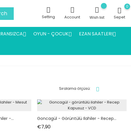
0
rch
Setting
Account
Sepet
Wish list
FRANSIZCA
OYUN - ÇOCUK
EZAN SAATLERI



Sıralama ölçüsü:
ler -...
Goncagül - Görüntülü Ilahiler - Recep...
Fiyat
€7,90