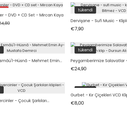
de!
tükendi
ler - DVD + CD Set - Mircan Kaya
Dervişane - Sufi Music - Klipl
mal fiyat
Fiyat
24,80
Fiyat
€7,90
i
i
tükendi
Esmâü'l-Hüsnâ - Mehmet Emin...
Peygamberimize Salavatlar +
t
Fiyat
€24,90
i
tükendi
Gurbet - Kır Çiçekleri VCD Kli
cinler - Çocuk Şarkıları...
Fiyat
€8,00
t