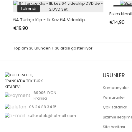
tükendi
tükend
Bizim Ninni
64 Türkçe Klip - Ilk Kez 64 Videoklip...
Fiy
€14,90
Fiyat
€19,90
Toplam 30 üründen 1-30 arası gösteriliyor
ÜRÜNLER
Kampanyalar
69006 LYON
Yeni ürünler
Fransa
06 24 88 34 15
Çok satanlar
kulturatek@hotmail.com
Bizimle iletişi
Site haritası