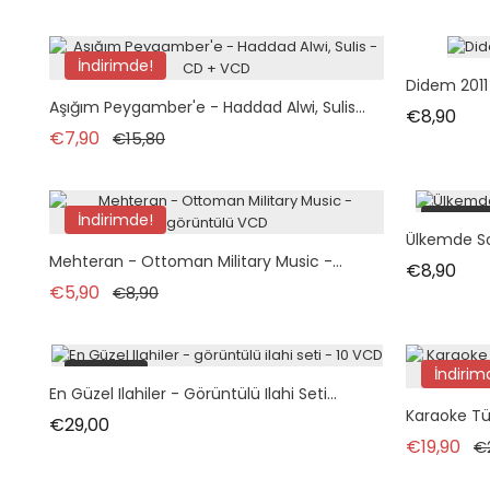
İndirimde!
Didem 2011
Aşığım Peygamber'e - Haddad Alwi, Sulis...
Fiya
€8,90
Normal fiyat
Fiyat
€7,90
€15,80
İndirimde!
tükend
Ülkemde S
Mehteran - Ottoman Military Music -...
Fiya
€8,90
Normal fiyat
Fiyat
€5,90
€8,90
tükendi
İndirim
En Güzel Ilahiler - Görüntülü Ilahi Seti...
tükend
Karaoke Tür
Fiyat
€29,00
No
€19,90
€