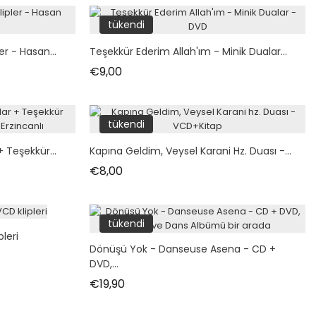
tükendi
er - Hasan...
Teşekkür Ederim Allah'ım - Minik Dualar...
Fiyat
€9,00
tükendi
 Teşekkür...
Kapına Geldim, Veysel Karani Hz. Duası -...
Fiyat
€8,00
tükendi
pleri
Dönüşü Yok - Danseuse Asena - CD +
DVD,...
Fiyat
€19,90