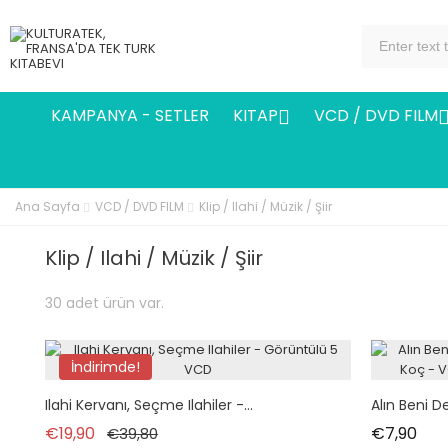
KAMPANYA - SETLER
KITAP
VCD / DVD FILM

Ana Sayfa
VCD / DVD FILM
Klip / Ilahi / Müzik / Şiir
Klip / Ilahi / Müzik / Şiir
30 adet ürün var.
İndirimde!
Ilahi Kervanı, Seçme Ilahiler -...
Alın Beni D
Normal fiyat
Fiyat
Fiya
€19,90
€7,90
€39,80