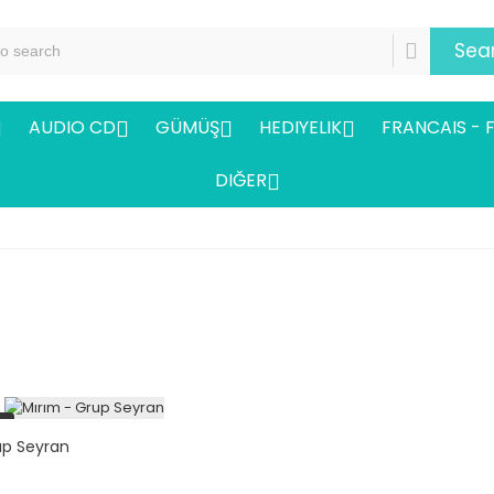
Sea
AUDIO CD
GÜMÜŞ
HEDIYELIK
FRANCAIS - 




DIĞER

i
up Seyran
t