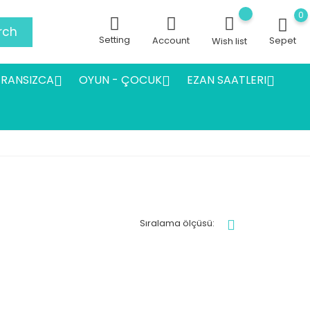
0
rch
Setting
Account
Sepet
Wish list
FRANSIZCA
OYUN - ÇOCUK
EZAN SAATLERI



Sıralama ölçüsü: