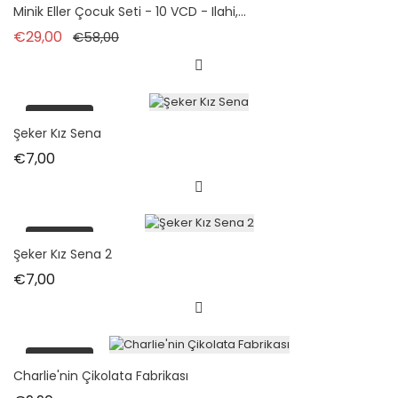
tükendi
Minik Eller Çocuk Seti - 10 VCD - Ilahi,...
Normal fiyat
Fiyat
€29,00
€58,00
tükendi
Şeker Kız Sena
Fiyat
€7,00
tükendi
Şeker Kız Sena 2
Fiyat
€7,00
tükendi
Charlie'nin Çikolata Fabrikası