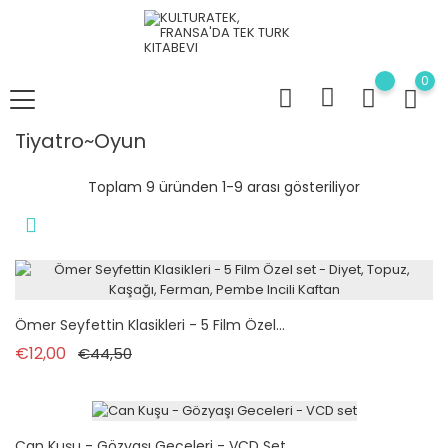
0
Tiyatro~Oyun
Toplam 9 üründen 1-9 arası gösteriliyor
Ömer Seyfettin Klasikleri - 5 Film Özel...
Normal fiyat
Fiyat
€12,00
€44,50
Can Kuşu - Gözyaşı Geceleri - VCD Set