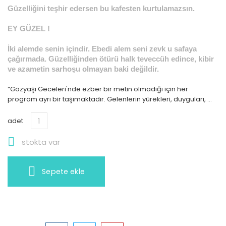
Güzelliğini teşhir edersen bu kafesten kurtulamazsın.
EY GÜZEL !
İki alemde senin içindir. Ebedi alem seni zevk u safaya
çağırmada. Güzelliğinden ötürü halk teveccüh edince, kibir
ve azametin sarhoşu olmayan baki değildir.
“Gözyaşı Geceleri'nde ezber bir metin olmadığı için her
program ayrı bir taşımaktadır. Gelenlerin yürekleri, duyguları, ...
adet

stokta var
Sepete ekle