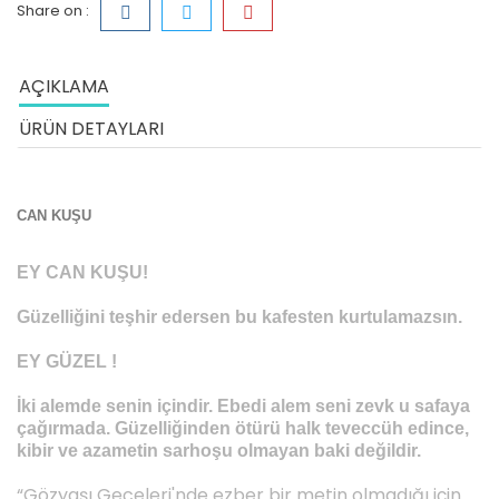
Share on :
AÇIKLAMA
ÜRÜN DETAYLARI
CAN KUŞU
EY CAN KUŞU!
Güzelliğini teşhir edersen bu kafesten kurtulamazsın.
EY GÜZEL !
İki alemde senin içindir. Ebedi alem seni zevk u safaya
çağırmada. Güzelliğinden ötürü halk teveccüh edince,
kibir ve azametin sarhoşu olmayan baki değildir.
“Gözyaşı Geceleri'nde ezber bir metin olmadığı için