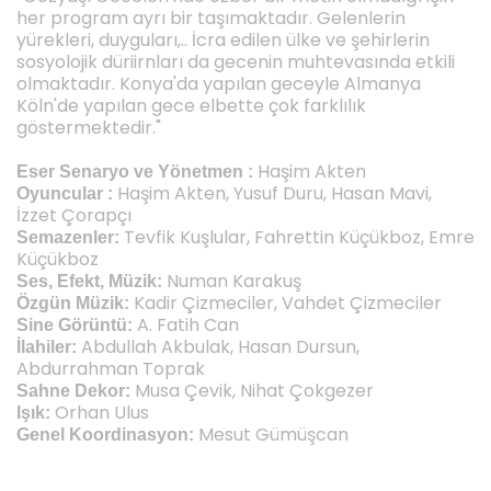
her program ayrı bir taşımaktadır. Gelenlerin
yürekleri, duyguları,.. İcra edilen ülke ve şehirlerin
sosyolojik düriirnları da gecenin muhtevasında etkili
olmaktadır. Konya'da yapılan geceyle Almanya
Köln'de yapılan gece elbette çok farklılık
göstermektedir."
Haşim Akten
Eser Senaryo ve Yönetmen :
Haşim Akten, Yusuf Duru, Hasan Mavi,
Oyuncular :
İzzet Çorapçı
Tevfik Kuşlular, Fahrettin Küçükboz, Emre
Semazenler:
Küçükboz
Numan Karakuş
Ses, Efekt, Müzik:
Kadir Çizmeciler, Vahdet Çizmeciler
Özgün Müzik:
A. Fatih Can
Sine Görüntü:
Abdullah Akbulak, Hasan Dursun,
İlahiler:
Abdurrahman Toprak
Musa Çevik, Nihat Çokgezer
Sahne Dekor:
Orhan Ulus
Işık:
Mesut Gümüşcan
Genel Koordinasyon: