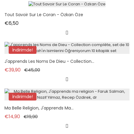
Tout Savoir Sur Le Coran - Özkan Öze
Fiyat
€6,50
İndirimde!
J'apprends Les Noms De Dieu - Collection...
Normal fiyat
Fiyat
€39,90
€45,00
İndirimde!
Ma Belle Religion, J'apprends Ma...
Normal fiyat
Fiyat
€14,90
€19,90