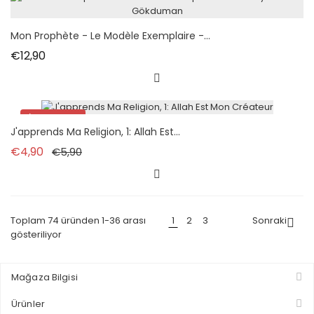
Mon Prophète - Le Modèle Exemplaire -...
Fiyat
€12,90
İndirimde!
J'apprends Ma Religion, 1: Allah Est...
Normal fiyat
Fiyat
€4,90
€5,90
Toplam 74 üründen 1-36 arası
1
2
3
Sonraki

gösteriliyor
Mağaza Bilgisi
Ürünler