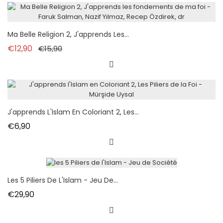
Ma Belle Religion 2, J'apprends Les...
Normal fiyat
Fiyat
€12,90
€15,90
J'apprends L'Islam En Coloriant 2, Les...
Fiyat
€6,90
Les 5 Piliers De L'Islam - Jeu De...
Fiyat
€29,90