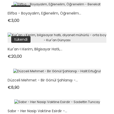
tükendi
Elifba - Boyayalım, Eğlenelim, Öğrenelim...
Fiyat
€3,00
tükendi
Kur'an-I Kerim, Bilgisayar Hatlı,...
Fiyat
€20,00
Düzceli Mehmet - Bir Gönül Şahlanışı -...
Fiyat
€8,90
Sabır - Her Nasip Vaktine Esirdir -...