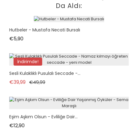
Da Aldı:
Hutbeler - Mustafa Necati Bursalı
Fiyat
€5,90
İndirimde!
Sesli Kulaklıklı Pusulalı Seccade -...
Normal fiyat
Fiyat
€39,99
€49,99
Eşim Aşkım Olsun - Evliliğe Dair...
Fiyat
€12,90