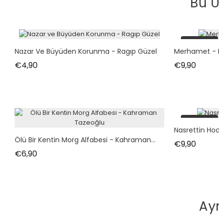
Bu Ü
tükendi
Nazar Ve Büyüden Korunma - Ragıp Güzel
Merhamet - E
Fiyat
Fiyat
€4,90
€9,90
tükendi
Nasrettin Ho
Ölü Bir Kentin Morg Alfabesi - Kahraman...
Fiyat
€9,90
Fiyat
€6,90
Ay