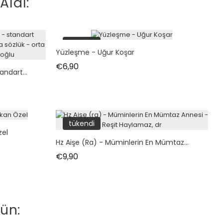
Aldı:
tükendi
Yüzleşme - Uğur Koşar
Fiyat
€6,90
ndart...
tükendi
zel
Hz Aişe (ra) - Müminlerin En Mümtaz...
Fiyat
€9,90
ün: