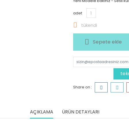
Yeni Modele bakınız - Sesli kul
adet

tükendi
Sepete ekle
tek
Share on :
AÇIKLAMA
ÜRÜN DETAYLARI