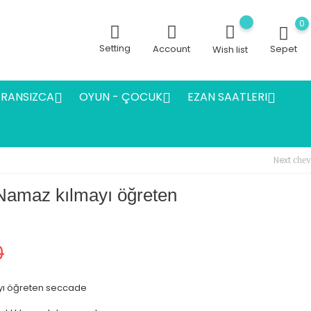
0
Setting
Account
Sepet
Wish list
FRANSIZCA
OYUN - ÇOCUK
EZAN SAATLERI



Next
chev
 Namaz kılmayı öğreten
0
yı öğreten seccade