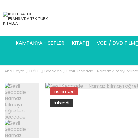
KAMPANYA - SETLER
KITAP
VCD / DVD FILM

Ana Sayfa
DIĞER
Seccade
Sesli Seccade - Namaz kılmayı öğret
İndirimde!
tükendi