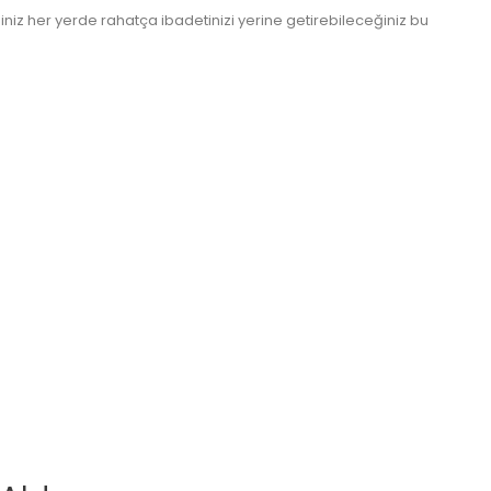
ttiğiniz her yerde rahatça ibadetinizi yerine getirebileceğiniz bu
www.kulturatek.com