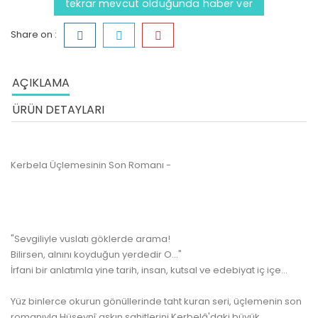
tekrar mevcut olduğunda haber ver
Share on :
AÇIKLAMA
ÜRÜN DETAYLARI
Kerbela Üçlemesinin Son Romanı -
"Sevgiliyle vuslatı göklerde arama!
Bilirsen, alnını koyduğun yerdedir O..."
İrfani bir anlatımla yine tarih, insan, kutsal ve edebiyat iç içe...
Yüz binlerce okurun gönüllerinde taht kuran seri, üçlemenin son
romanıyla Hüseynî aşkın şahitlerini Kerbelâ'daki büyük