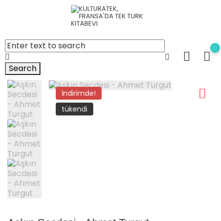
Search
İndirimde!
tükendi