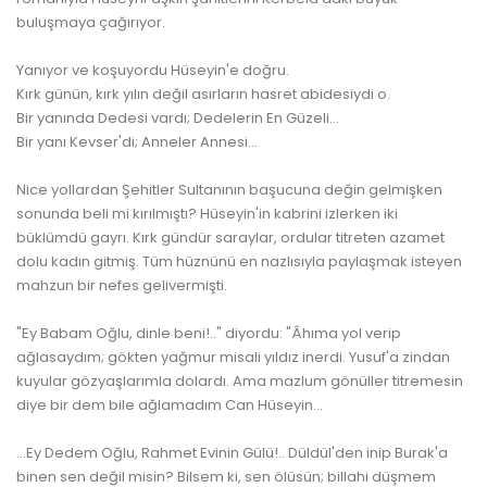
buluşmaya çağırıyor.
Yanıyor ve koşuyordu Hüseyin'e doğru.
Kırk günün, kırk yılın değil asırların hasret abidesiydi o.
Bir yanında Dedesi vardı; Dedelerin En Güzeli...
Bir yanı Kevser'di; Anneler Annesi...
www.kulturatek.com
Nice yollardan Şehitler Sultanının başucuna değin gelmişken
sonunda beli mi kırılmıştı? Hüseyin'in kabrini izlerken iki
büklümdü gayrı. Kırk gündür saraylar, ordular titreten azamet
dolu kadın gitmiş. Tüm hüznünü en nazlısıyla paylaşmak isteyen
mahzun bir nefes gelivermişti.
"Ey Babam Oğlu, dinle beni!.." diyordu: "Âhıma yol verip
ağlasaydım; gökten yağmur misali yıldız inerdi. Yusuf'a zindan
kuyular gözyaşlarımla dolardı. Ama mazlum gönüller titremesin
diye bir dem bile ağlamadım Can Hüseyin...
www.kulturatek.com
...Ey Dedem Oğlu, Rahmet Evinin Gülü!.. Düldül'den inip Burak'a
binen sen değil misin? Bilsem ki, sen ölüsün; billahi düşmem