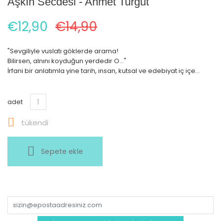
Aşkın Secdesi - Ahmet Turgut
€12,90
€14,90
"Sevgiliyle vuslatı göklerde arama!
Bilirsen, alnını koyduğun yerdedir O..."
İrfani bir anlatımla yine tarih, insan, kutsal ve edebiyat iç içe...
adet

tükendi
Sepete ekle