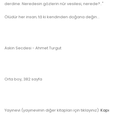
derdine. Neredesin gözlerin nûr vesilesi, nerede?.."
www.kulturatek.com
Ölüdür her insan; tâ ki kendinden doğana değin...
Askin Secdesi - Ahmet Turgut
Orta boy, 382 sayfa
Yayınevi (yayınevinin diğer kitapları için tıklayınız):
Kapı