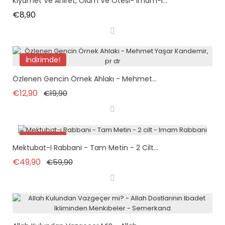
Kıyamet Ve Ahiret, Ölüm Ve Ötesi- Imam-I...
Fiyat
€8,90
İndirimde!
Özlenen Gencin Örnek Ahlakı - Mehmet...
Normal fiyat
Fiyat
€12,90
€19,90
İndirimde!
Mektubat-I Rabbani - Tam Metin - 2 Cilt...
Normal fiyat
Fiyat
€49,90
€59,90