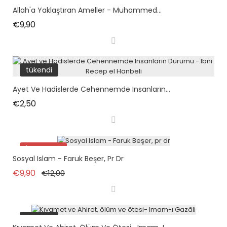
Allah'a Yaklaştıran Ameller - Muhammed...
Fiyat
€9,90
tükendi
Ayet Ve Hadislerde Cehennemde Insanların...
Fiyat
€2,50
İndirimde!
Sosyal Islam - Faruk Beşer, Pr Dr
Normal fiyat
Fiyat
€9,90
€12,00
tükendi