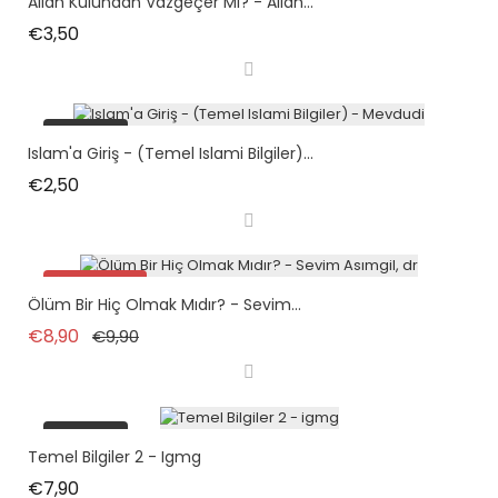
Allah Kulundan Vazgeçer Mi? - Allah...
Fiyat
€3,50
tükendi
Islam'a Giriş - (Temel Islami Bilgiler)...
Fiyat
€2,50
İndirimde!
Ölüm Bir Hiç Olmak Mıdır? - Sevim...
Normal fiyat
Fiyat
€8,90
€9,90
tükendi
Temel Bilgiler 2 - Igmg
Fiyat
€7,90