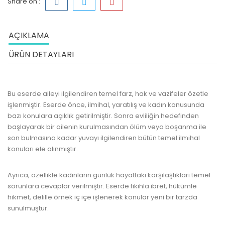
Share on :
AÇIKLAMA
ÜRÜN DETAYLARI
Bu eserde aileyi ilgilendiren temel farz, hak ve vazifeler özetle
işlenmiştir. Eserde önce, ilmihal, yaratılış ve kadın konusunda
bazı konulara açıklık getirilmiştir. Sonra evliliğin hedefinden
başlayarak bir ailenin kurulmasından ölüm veya boşanma ile
son bulmasına kadar yuvayı ilgilendiren bütün temel ilmihal
konuları ele alınmıştır.
Ayrıca, özellikle kadınların günlük hayattaki karşılaştıkları temel
sorunlara cevaplar verilmiştir. Eserde fıkıhla ibret, hükümle
hikmet, delille örnek iç içe işlenerek konular yeni bir tarzda
sunulmuştur.
www.kulturatek.com