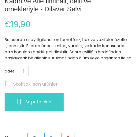
Kadın ve Aile Ilmihali, delil ve
örnekleriyle - Dilaver Selvi
€19,90
Bu eserde aileyi ilgilendiren temel farz, hak ve vazifeler özetle
işlenmiştir. Eserde önce, ilmihal, yaratılış ve kadın konusunda
bazı konulara açıklık getirilmiştir. Sonra evliliğin hedefinden
başlayarak bir ailenin kurulmasından ölüm veya boşanma ile so
adet

Stoktaki son ürünler
Sepete ekle