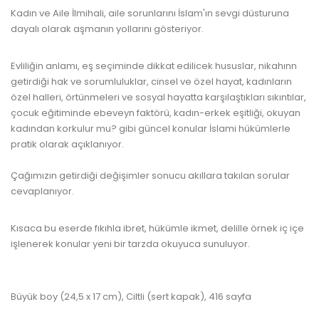
Kadın ve Aile İlmihali, aile sorunlarını İslam'ın sevgi düsturuna
dayalı olarak aşmanın yollarını gösteriyor.
www.kulturatek.com
Evliliğin anlamı, eş seçiminde dikkat edilicek hususlar, nikahınn
getirdiği hak ve sorumluluklar, cinsel ve özel hayat, kadınların
özel halleri, örtünmeleri ve sosyal hayatta karşılaştıkları sıkıntılar,
çocuk eğitiminde ebeveyn faktörü, kadın-erkek eşitliği, okuyan
kadından korkulur mu? gibi güncel konular İslami hükümlerle
pratik olarak açıklanıyor.
www.kulturatek.com
Çağımızın getirdiği değişimler sonucu akıllara takılan sorular
cevaplanıyor.
Kısaca bu eserde fıkıhla ibret, hükümle ikmet, delille örnek iç içe
işlenerek konular yeni bir tarzda okuyuca sunuluyor.
www.kulturatek.com
Büyük boy (24,5 x 17 cm), Ciltli (sert kapak), 416 sayfa