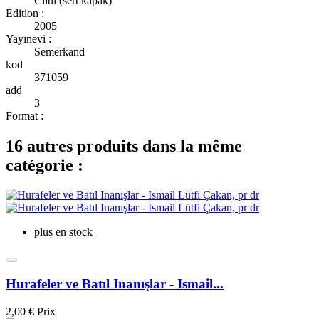
Ciltli (sert kapak)
Edition :
2005
Yayınevi :
Semerkand
kod
371059
add
3
Format :
16 autres produits dans la même
catégorie :
plus en stock
Hurafeler ve Batıl Inanışlar - Ismail...
2,00 €
Prix