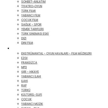
SOHBET~ANLATIM
TIYATRO~OYUN
TÜRK FILMI
YABANCI FILM
ÇOCUK FILM
SAĞLIK - SPOR
YEMEK TARIFLERI
TÜRK SINEMASI ESKI
DIZI
DINI FILM
AUDIO CD


ENSTRÜMANTAL - OYUN HAVALARI - FILM MÜZIKLERI
EZGI
FRANSIZCA
MP3
ŞIIR - HIKAYE
YABANCI İLAHI
ILAHI
RAP
TÜRKÜ
KÜLTÜREL-SUFI
ÇOCUK
YABANCI MÜZIK