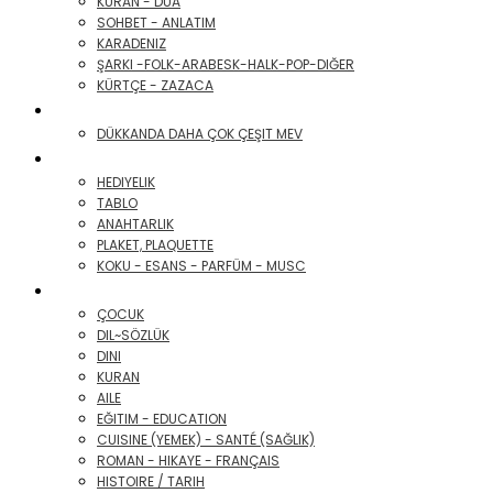
KURAN - DUA
SOHBET - ANLATIM
KARADENIZ
ŞARKI -FOLK-ARABESK-HALK-POP-DIĞER
KÜRTÇE - ZAZACA
GÜMÜŞ


DÜKKANDA DAHA ÇOK ÇEŞIT MEV
HEDIYELIK


HEDIYELIK
TABLO
ANAHTARLIK
PLAKET, PLAQUETTE
KOKU - ESANS - PARFÜM - MUSC
FRANCAIS - FRANSIZCA


ÇOCUK
DIL~SÖZLÜK
DINI
KURAN
AILE
EĞITIM - EDUCATION
CUISINE (YEMEK) - SANTÉ (SAĞLIK)
ROMAN - HIKAYE - FRANÇAIS
HISTOIRE / TARIH