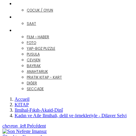
OYUN - ÇOCUK


ÇOCUK / OYUN
EZAN SAATLERI


SAAT
DIGER


FILM ~ HABER
FOTO
YAP-BOZ PUZZLE
PUSULA
CEVŞEN
BAYRAK
ANAHTARLIK
PRATIK KITAP - KART
DIĞER
SECCADE
Accueil
KITAP
Ilmihal-Fıkıh-Akaid-Dinî
Kadın ve Aile Ilmihali, delil ve örnekleriyle - Dilaver Selvi
chevron_left
Précédent