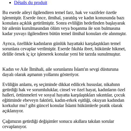
Détails du produit
Bu eserde aileyi ilgilendiren temel farz, hak ve vazifeler özetle
işlenmiştir. Eserde önce, ilmihal, yaratılış ve kadın konusunda bazı
konulara açıklık getirilmiştir. Sonra evliliğin hedefinden başlayarak
bir ailenin kurulmasından ölüm veya boşanma ile son bulmasına
kadar yuvayı ilgilendiren bütün temel ilmihal konuları ele alınmıştır.
Ayrıca, özellikle kadınların günlük hayattaki karşılaştıkları temel
sorunlara cevaplar verilmiştir. Eserde fıkıhla ibret, hükümle hikmet,
delille örnek iç içe işlenerek konular yeni bir tarzda sunulmuştur.
www.kulturatek.com
Kadın ve Aile İlmihali, aile sorunlarını İslam'ın sevgi düsturuna
dayalı olarak aşmanın yollarını gösteriyor.
www.kulturatek.com
Evliliğin anlamı, eş seçiminde dikkat edilicek hususlar, nikahınn
getirdiği hak ve sorumluluklar, cinsel ve özel hayat, kadınların özel
halleri, örtünmeleri ve sosyal hayatta karşılaştıkları sıkıntılar, çocuk
eğitiminde ebeveyn faktörü, kadın-erkek eşitliği, okuyan kadından
korkulur mu? gibi güncel konular İslami hükümlerle pratik olarak
açıklanıyor.
www.kulturatek.com
Çağımızın getirdiği değişimler sonucu akıllara takılan sorular
cevaplanıyor.