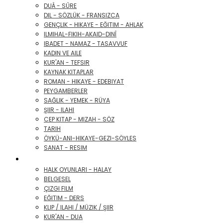
DUÂ - SÛRE
DIL - SÖZLÜK - FRANSIZCA
GENÇLIK - HIKAYE - EĞITIM - AHLAK
ILMIHAL-FIKIH-AKAID-DINÎ
IBADET - NAMAZ - TASAVVUF
KADIN VE AILE
KUR'AN - TEFSIR
KAYNAK KITAPLAR
ROMAN - HIKAYE - EDEBIYAT
PEYGAMBERLER
SAĞLIK - YEMEK - RÜYA
ŞIIR - ILAHI
CEP KITAP - MIZAH - SÖZ
TARIH
ÖYKÜ-ANI-HIKAYE-GEZI-SÖYLES
SANAT - RESIM
VCD / DVD FILM


HALK OYUNLARI - HALAY
BELGESEL
ÇIZGI FILM
EĞITIM - DERS
KLIP / ILAHI / MÜZIK / ŞIIR
KUR'AN - DUA