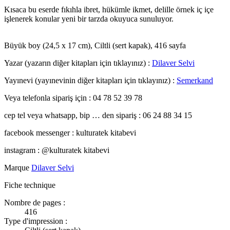
Kısaca bu eserde fıkıhla ibret, hükümle ikmet, delille örnek iç içe
işlenerek konular yeni bir tarzda okuyuca sunuluyor.
www.kulturatek.com
Büyük boy (24,5 x 17 cm), Ciltli (sert kapak), 416 sayfa
Yazar (yazarın diğer kitapları için tıklayınız) :
Dilaver Selvi
Yayınevi (yayınevinin diğer kitapları için tıklayınız) :
Semerkand
Veya telefonla sipariş için : 04 78 52 39 78
cep tel veya whatsapp, bip … den sipariş : 06 24 88 34 15
facebook messenger : kulturatek kitabevi
instagram : @kulturatek kitabevi
Marque
Dilaver Selvi
Fiche technique
Nombre de pages :
416
Type d'impression :