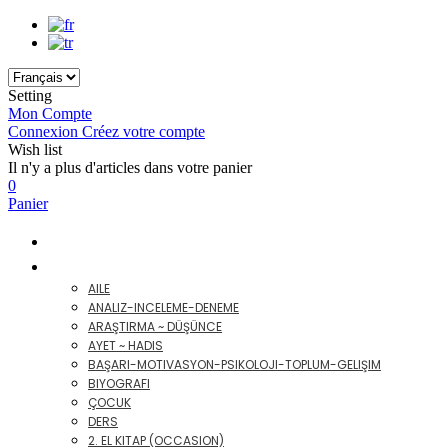
Setting
Mon Compte
Connexion
Créez votre compte
Wish list
Il n'y a plus d'articles dans votre panier
0
Panier
KAMPANYA - SETLER
KITAP


AILE
ANALIZ-INCELEME-DENEME
ARAŞTIRMA ~ DÜŞÜNCE
AYET ~ HADIS
BAŞARI-MOTIVASYON-PSIKOLOJI-TOPLUM-GELIŞIM
BIYOGRAFI
ÇOCUK
DERS
2. EL KITAP (OCCASION)