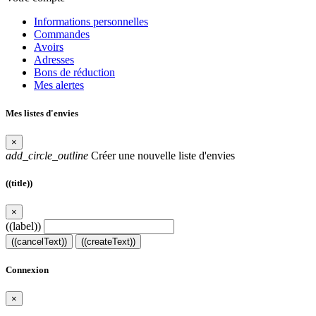
Informations personnelles
Commandes
Avoirs
Adresses
Bons de réduction
Mes alertes
Mes listes d'envies
×
add_circle_outline
Créer une nouvelle liste d'envies
((title))
×
((label))
((cancelText))
((createText))
Connexion
×