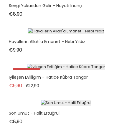
Sevgi Yukarıdan Gelir - Hayati Inanç
Fiyat
€8,90
Hayallerin Allah'a Emanet - Nebi Yıldız
Fiyat
€9,90
İndirimde!
Iyileşen Evliliğim - Hatice Kübra Tongar
Normal fiyat
Fiyat
€9,90
€12,90
Son Umut - Halit Ertuğrul
Fiyat
€8,90