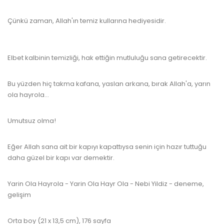
Çünkü zaman, Allah'ın temiz kullarına hediyesidir.
www.kulturatek.com
Elbet kalbinin temizliği, hak ettiğin mutluluğu sana getirecektir.
Bu yüzden hiç takma kafana, yaslan arkana, bırak Allah'a, yarın
ola hayrola...
Umutsuz olma!
www.kulturatek.com
Eğer Allah sana ait bir kapıyı kapattıysa senin için hazır tuttuğu
daha güzel bir kapı var demektir.
www.kulturatek.com
Yarin Ola Hayrola - Yarin Ola Hayr Ola - Nebi Yildiz - deneme,
gelişim
Orta boy (21 x 13,5 cm), 176 sayfa