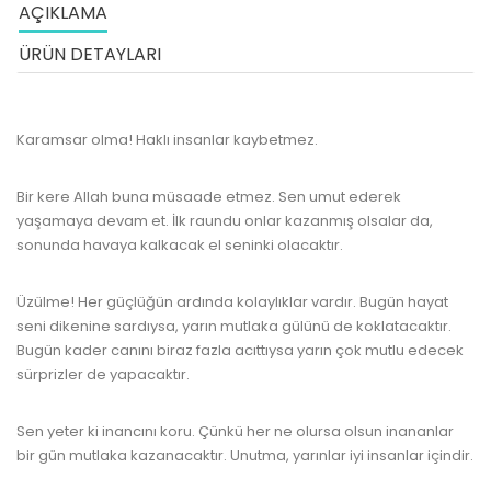
AÇIKLAMA
ÜRÜN DETAYLARI
Karamsar olma! Haklı insanlar kaybetmez.
www.kulturatek.com
Bir kere Allah buna müsaade etmez. Sen umut ederek
yaşamaya devam et. İlk raundu onlar kazanmış olsalar da,
sonunda havaya kalkacak el seninki olacaktır.
Üzülme! Her güçlüğün ardında kolaylıklar vardır. Bugün hayat
seni dikenine sardıysa, yarın mutlaka gülünü de koklatacaktır.
Bugün kader canını biraz fazla acıttıysa yarın çok mutlu edecek
sürprizler de yapacaktır.
Sen yeter ki inancını koru. Çünkü her ne olursa olsun inananlar
bir gün mutlaka kazanacaktır. Unutma, yarınlar iyi insanlar içindir.
www.kulturatek.com