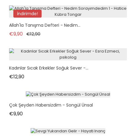
İndirimde!
Allah'la Tanışma Defteri - Nedim...
Normal fiyat
Fiyat
€9,90
€12,90
Kadınlar Sıcak Erkekler Soğuk Sever -...
Fiyat
€12,90
Çok Şeyden Habersizdim - Songül Ünsal
Fiyat
€9,90