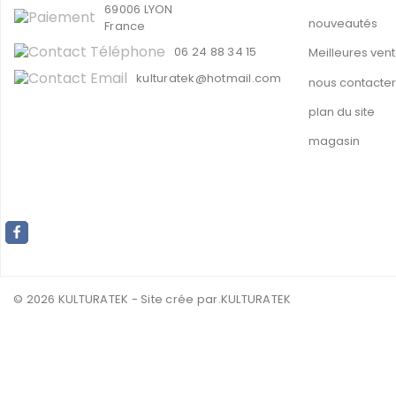
69006 LYON
nouveautés
France
06 24 88 34 15
Meilleures ven
kulturatek@hotmail.com
nous contacter
plan du site
magasin
© 2026 KULTURATEK - Site crée par
.KULTURATEK