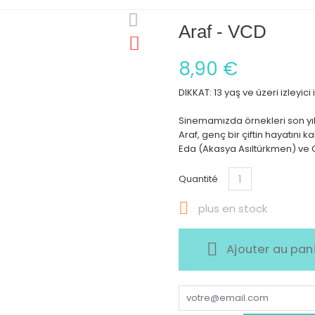
Araf - VCD
8,90 €
DIKKAT: 13 yaş ve üzeri izleyici 
Sinemamızda örnekleri son yıl
Araf, genç bir çiftin hayatını 
Eda (Akasya Asıltürkmen) ve
Quantité

plus en stock
Ajouter au pan