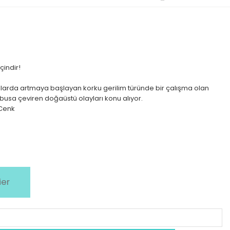
içindir!
larda artmaya başlayan korku gerilim türünde bir çalışma olan
kabusa çeviren doğaüstü olayları konu alıyor.
 Cenk
ier