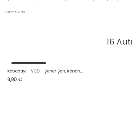
Süre: 92 dk.
16 Aut
plus en stock
Kabadayı - VCD - Şener Şen, Kenan...
Prix
8,90 €