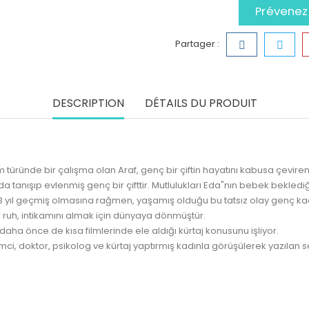
Prévenez-
Partager :
DESCRIPTION
DÉTAILS DU PRODUIT
üründe bir çalışma olan Araf, genç bir çiftin hayatını kabusa çeviren
tanışıp evlenmiş genç bir çifttir. Mutlulukları Eda"nın bebek beklediği
an 3 yıl geçmiş olmasına rağmen, yaşamış olduğu bu tatsız olay genç k
ruh, intikamını almak için dünyaya dönmüştür.
aha önce de kısa filmlerinde ele aldığı kürtaj konusunu işliyor.
bilimci, doktor, psikolog ve kürtaj yaptırmış kadınla görüşülerek yazıl