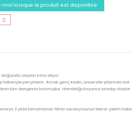
moi lorsque le produit est disponible
 doğaüstü olayları konu alıyor.
 haberiyle perçinlenir. Ancak genç kadın, üniversite yıllarında evli
adının tüm dengesini bozmuştur. Hamileliği boyunca sıradışı olaylar
an senaryo 3 yılda tamamlandı. Filmin senaryosunun tekrar çekim hakkı