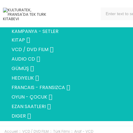
KAMPANYA - SETLER

KITAP

VCD / DVD FILM

AUDIO CD

GÜMÜŞ

HEDIYELIK

FRANCAIS - FRANSIZCA

OYUN - ÇOCUK

EZAN SAATLERI

DIGER
Accueil
VCD / DVD FILM
Türk Filmi
Araf - VCD