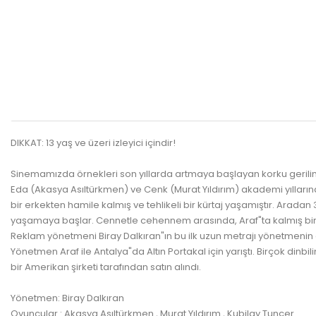
DIKKAT: 13 yaş ve üzeri izleyici içindir!
Sinemamızda örnekleri son yıllarda artmaya başlayan korku gerilim t
Eda (Akasya Asıltürkmen) ve Cenk (Murat Yıldırım) akademi yıllarında 
bir erkekten hamile kalmış ve tehlikeli bir kürtaj yaşamıştır. Arad
yaşamaya başlar. Cennetle cehennem arasında, Araf"ta kalmış bir 
Reklam yönetmeni Biray Dalkıran"ın bu ilk uzun metrajı yönetmenin d
Yönetmen Araf ile Antalya"da Altın Portakal için yarıştı. Birçok din
bir Amerikan şirketi tarafından satın alındı.
Yönetmen: Biray Dalkıran
Oyuncular : Akasya Asıltürkmen , Murat Yıldırım , Kubilay Tunçer.