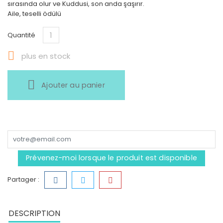
sırasında olur ve Kuddusi, son anda şaşırır.
Aile, teselli ödülü
Quantité

plus en stock
Ajouter au panier
Prévenez-moi lorsque le produit est disponible
Partager :
DESCRIPTION