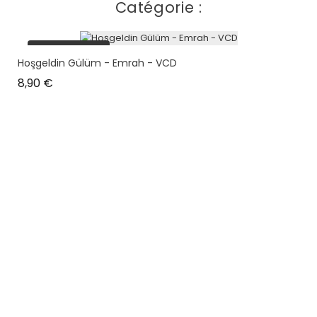
Catégorie :
plus en stock
Hoşgeldin Gülüm - Emrah - VCD
Prix
8,90 €