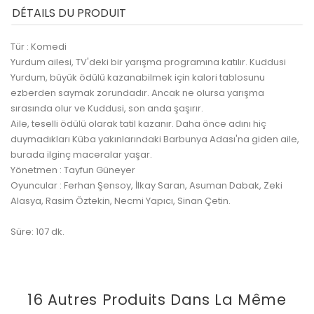
DÉTAILS DU PRODUIT
Tür : Komedi
Yurdum ailesi, TV'deki bir yarışma programına katılır. Kuddusi
Yurdum, büyük ödülü kazanabilmek için kalori tablosunu
ezberden saymak zorundadır. Ancak ne olursa yarışma
sırasında olur ve Kuddusi, son anda şaşırır.
Aile, teselli ödülü olarak tatil kazanır. Daha önce adını hiç
duymadıkları Küba yakınlarındaki Barbunya Adası'na giden aile,
burada ilginç maceralar yaşar.
Yönetmen : Tayfun Güneyer
Oyuncular : Ferhan Şensoy, İlkay Saran, Asuman Dabak, Zeki
Alasya, Rasim Öztekin, Necmi Yapıcı, Sinan Çetin.
Süre: 107 dk.
16 Autres Produits Dans La Même