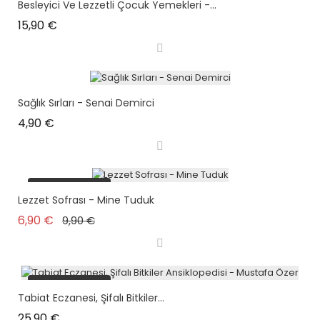
Besleyici Ve Lezzetli Çocuk Yemekleri -...
Prix
15,90 €
Sağlık Sırları - Senai Demirci
Prix
4,90 €
plus en stock
Lezzet Sofrası - Mine Tuduk
Prix de base
Prix
6,90 €
9,90 €
plus en stock
Tabiat Eczanesi, Şifalı Bitkiler...
Prix
25,90 €