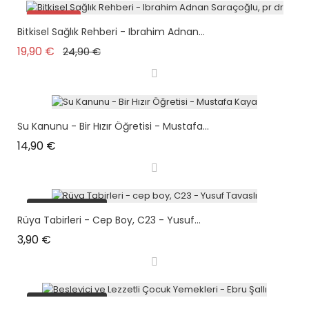
Promo !
Bitkisel Sağlık Rehberi - Ibrahim Adnan...
plus en stock
Prix de base
Prix
19,90 €
24,90 €
Su Kanunu - Bir Hızır Öğretisi - Mustafa...
Prix
14,90 €
plus en stock
Rüya Tabirleri - Cep Boy, C23 - Yusuf...
Prix
3,90 €
plus en stock