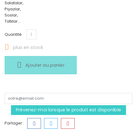
Salatalar,
Piyazlar,
Soslar,
Tatlılar...
Quantité

plus en stock
Ajouter au panier
Prévenez-moi lorsque le produit est disponible
Partager :