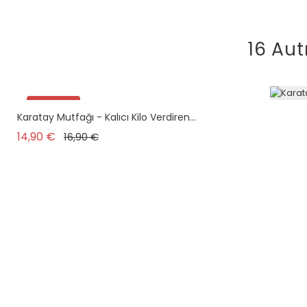
16 Aut
Promo !
Karatay Mutfağı - Kalıcı Kilo Verdiren...
Prix de base
Prix
14,90 €
16,90 €