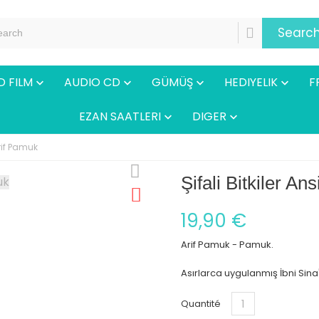
Searc
D FILM
AUDIO CD
GÜMÜŞ
HEDIYELIK
F




EZAN SAATLERI
DIGER


Arif Pamuk
Şifali Bitkiler An
19,90 €
Arif Pamuk - Pamuk.
Asırlarca uygulanmış İbni Sina
Quantité