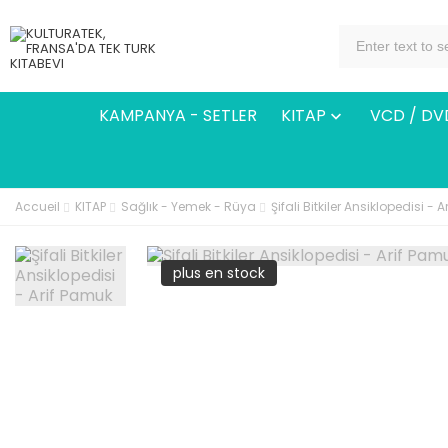
KAMPANYA - SETLER
KITAP
VCD / DV

Accueil
KITAP
Sağlık - Yemek - Rüya
Şifali Bitkiler Ansiklopedisi - 
plus en stock