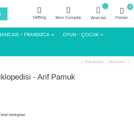
0
h
Setting
Mon Compte
Panier
Wish list
RANCAIS - FRANSIZCA
OYUN - ÇOCUK


Précédent
Prochain
chevron_left
chevron_right
siklopedisi - Arif Pamuk
'dan terkipler.