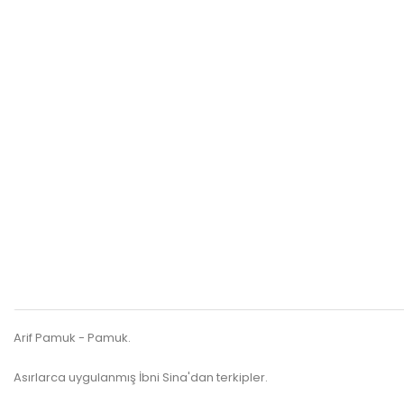
Arif Pamuk - Pamuk.
Asırlarca uygulanmış İbni Sina'dan terkipler.