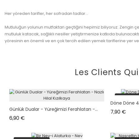
Her yöreden tarifler, her sofradan tadlar...
Mutluluğun yolunun mutfaktan geçtiğini hepimiz biliyoruz. Zengin ç
mutluluk katacak, sağlıklı nesiller yetiştirmenize katkıda bulunacak
yöresinin en önemli ve en çok tercih edilen yemek tariflerine yer v
Les Clients Qu
plus en s
Döne Döne 4
Günlük Dualar - Yüreğimizi Ferahlatan -...
Prix
7,90 €
Prix
6,90 €