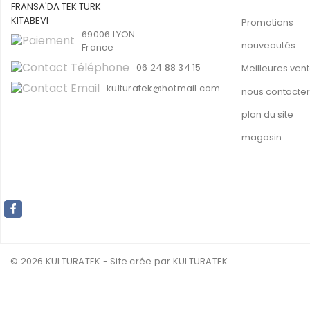
Promotions
69006 LYON
nouveautés
France
06 24 88 34 15
Meilleures ven
kulturatek@hotmail.com
nous contacter
plan du site
magasin
© 2026 KULTURATEK - Site crée par
.KULTURATEK