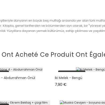
eşitleriyle dünyanın en büyük beş mutfağı arasında yer alan türk mutf
tır. Kitapta, genel tariflerden ve bölümlerden ayrı olarak, bir "yöres
erildi. Yüzyıllara dayanan yemek kültürümüz, sahip çıkılması ve yaşatıl
i Ont Acheté Ce Produit Ont Égal
tock
plus en stock
 - Abdurrahman Önül
Iki Melek - Bengü
Prix
7,90 €