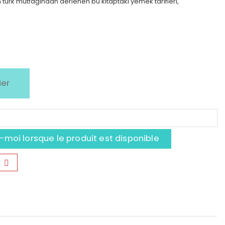
 türk mutfağından derlenen bu kitaptaki yemek tarifleri,
ier
moi lorsque le produit est disponible