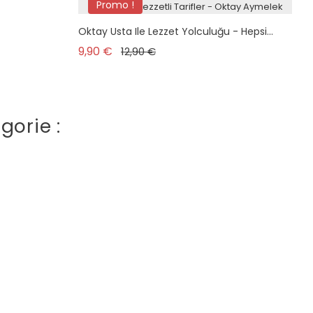
Promo !
Oktay Usta Ile Lezzet Yolculuğu - Hepsi...
Prix de base
Prix
9,90 €
12,90 €
gorie :