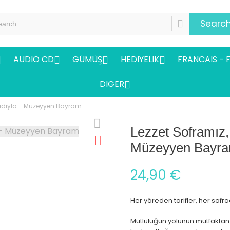
Searc
AUDIO CD
GÜMÜŞ
HEDIYELIK
FRANCAIS - 




DIGER

 tadıyla - Müzeyyen Bayram
Lezzet Soframız,
Müzeyyen Bayr
24,90 €
Her yöreden tarifler, her sofra
Mutluluğun yolunun mutfaktan g