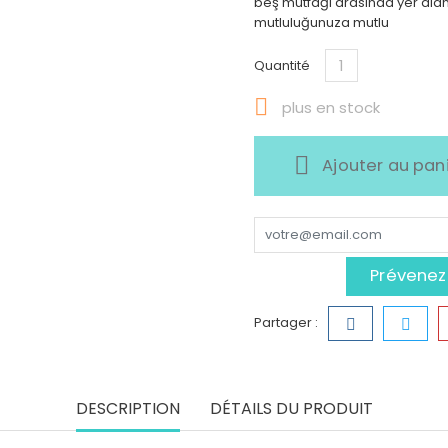
beş mutfağı arasında yer alan
mutluluğunuza mutlu
Quantité

plus en stock
Ajouter au pan
Prévenez-
Partager :
DESCRIPTION
DÉTAILS DU PRODUIT