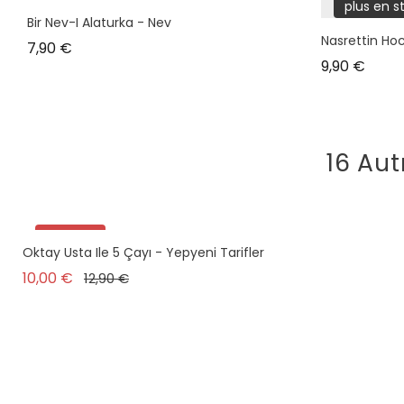
plus en stock
plus en s
Bir Nev-I Alaturka - Nev
Nasrettin Hoc
Prix
7,90 €
Prix
9,90 €
16 Aut
Promo !
Oktay Usta Ile 5 Çayı - Yepyeni Tarifler
Prix de base
Prix
10,00 €
12,90 €