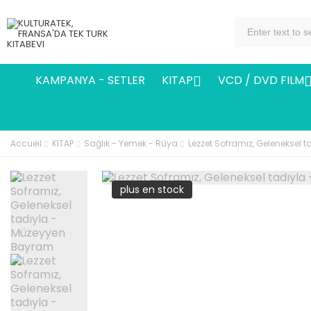
KAMPANYA - SETLER
KITAP
VCD / DVD FILM

Accueil
KITAP
Sağlık - Yemek - Rüya
Lezzet Soframız, Geleneksel
plus en stock