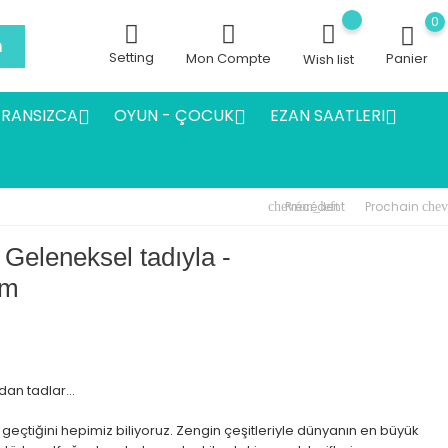
0
h
Setting
Mon Compte
Panier
Wish list
FRANSIZCA
OYUN - ÇOCUK
EZAN SAATLERI



Précédent
Prochain
chevron_left
chev
 Geleneksel tadıyla -
am
dan tadlar...
eçtiğini hepimiz biliyoruz. Zengin çeşitleriyle dünyanın en büyük