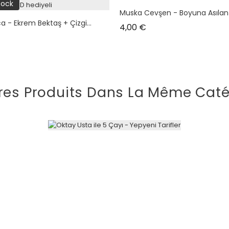
tock
Muska Cevşen - Boyuna Asılan
a - Ekrem Bektaş + Çizgi...
Prix
4,00 €
res Produits Dans La Même Caté