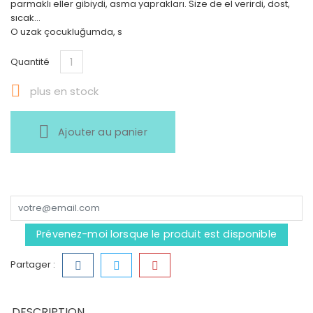
parmaklı eller gibiydi, asma yaprakları. Size de el verirdi, dost,
sıcak...
O uzak çocukluğumda, s
Quantité

plus en stock
Ajouter au panier
Prévenez-moi lorsque le produit est disponible
Partager :
DESCRIPTION