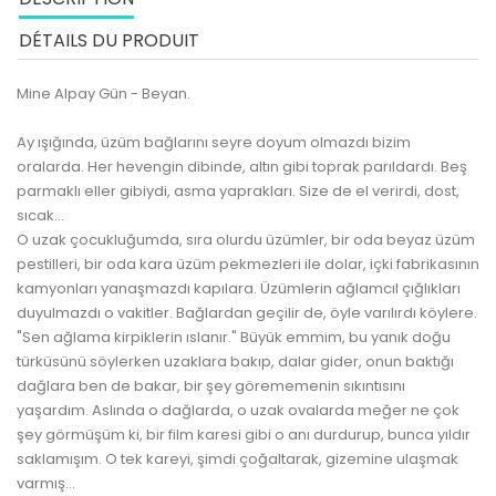
DÉTAILS DU PRODUIT
Mine Alpay Gün - Beyan.
Ay ışığında, üzüm bağlarını seyre doyum olmazdı bizim
oralarda. Her hevengin dibinde, altın gibi toprak parıldardı. Beş
parmaklı eller gibiydi, asma yaprakları. Size de el verirdi, dost,
sıcak...
O uzak çocukluğumda, sıra olurdu üzümler, bir oda beyaz üzüm
pestilleri, bir oda kara üzüm pekmezleri ile dolar, içki fabrikasının
kamyonları yanaşmazdı kapılara. Üzümlerin ağlamcıl çığlıkları
duyulmazdı o vakitler. Bağlardan geçilir de, öyle varılırdı köylere.
"Sen ağlama kirpiklerin ıslanır." Büyük emmim, bu yanık doğu
türküsünü söylerken uzaklara bakıp, dalar gider, onun baktığı
dağlara ben de bakar, bir şey görememenin sıkıntısını
yaşardım. Aslında o dağlarda, o uzak ovalarda meğer ne çok
şey görmüşüm ki, bir film karesi gibi o anı durdurup, bunca yıldır
saklamışım. O tek kareyi, şimdi çoğaltarak, gizemine ulaşmak
varmış...