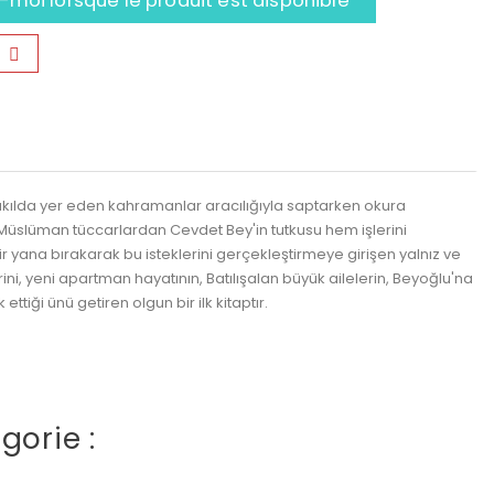
moi lorsque le produit est disponible
ı akılda yer eden kahramanlar aracılığıyla saptarken okura
 Müslüman tüccarlardan Cevdet Bey'in tutkusu hem işlerini
 yana bırakarak bu isteklerini gerçekleştirmeye girişen yalnız ve
ni, yeni apartman hayatının, Batılışalan büyük ailelerin, Beyoğlu'na
iği ünü getiren olgun bir ilk kitaptır.
gorie :