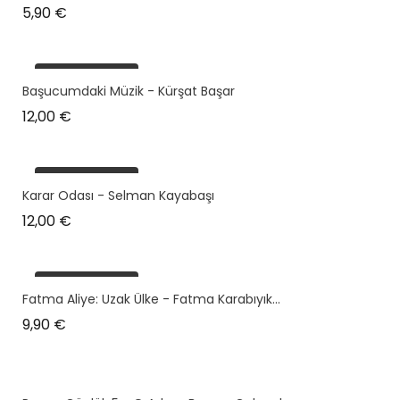
Prix
5,90 €
plus en stock
Başucumdaki Müzik - Kürşat Başar
Prix
12,00 €
plus en stock
Karar Odası - Selman Kayabaşı
Prix
12,00 €
plus en stock
Fatma Aliye: Uzak Ülke - Fatma Karabıyık...
Prix
9,90 €