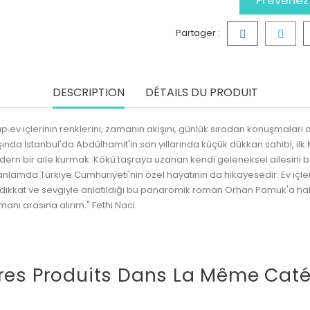
Prévenez-
Partager :
DESCRIPTION
DÉTAILS DU PRODUIT
tap ev içlerinin renklerini, zamanın akışını, günlük sıradan konuşmalar
ında İstanbul'da Abdülhamit'in son yıllarında küçük dükkan sahibi, ilk
rn bir aile kurmak. Kökü taşraya uzanan kendi geleneksel ailesini bir
lamda Türkiye Cumhuriyeti'nin özel hayatının da hikayesedir. Ev içleri
dikkat ve sevgiyle anlatıldığı bu panaromik roman Orhan Pamuk'a hak ett
nı arasına alırım." Fethi Naci.
res Produits Dans La Même Caté