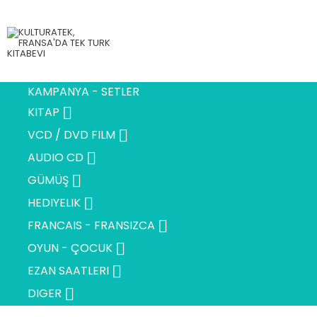
KAMPANYA - SETLER

KITAP

VCD / DVD FILM

AUDIO CD

GÜMÜŞ

HEDIYELIK

FRANCAIS - FRANSIZCA

OYUN - ÇOCUK

EZAN SAATLERI

DIGER