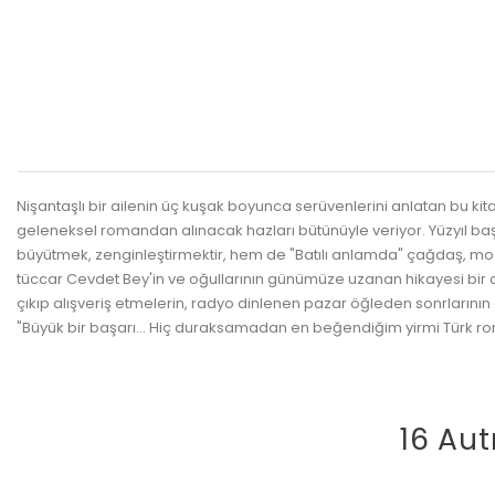
Nişantaşlı bir ailenin üç kuşak boyunca serüvenlerini anlatan bu ki
geleneksel romandan alınacak hazları bütünüyle veriyor. Yüzyıl baş
büyütmek, zenginleştirmektir, hem de "Batılı anlamda" çağdaş, mode
tüccar Cevdet Bey'in ve oğullarının günümüze uzanan hikayesi bir an
çıkıp alışveriş etmelerin, radyo dinlenen pazar öğleden sonrlarının 
"Büyük bir başarı... Hiç duraksamadan en beğendiğim yirmi Türk roma
16 Aut