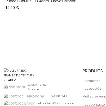
Pucca Günlük 5 - O Adam Buraya Gelecek -...
Prix
14,90 €
PRODUITS
Promotions
69006 LYON
nouveautés
France
06 24 88 34 15
Meilleures ven
kulturatek@hotmail.com
nous contacter