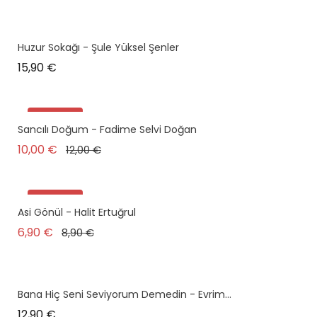
Huzur Sokağı - Şule Yüksel Şenler
Prix
15,90 €
Promo !
Sancılı Doğum - Fadime Selvi Doğan
Prix de base
Prix
10,00 €
12,00 €
Promo !
Asi Gönül - Halit Ertuğrul
Prix de base
Prix
6,90 €
8,90 €
Bana Hiç Seni Seviyorum Demedin - Evrim...
Prix
12,90 €