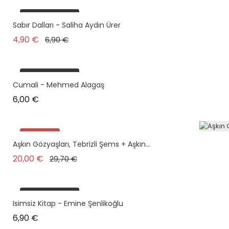
plus en stock
Sabır Dalları - Saliha Aydın Ürer
Prix de base
Prix
4,90 €
6,90 €
plus en stock
Cumali - Mehmed Alagaş
Prix
6,00 €
Promo !
Aşkın Gözyaşları, Tebrizli Şems + Aşkın...
Pack
Prix de base
Prix
20,00 €
29,70 €
plus en stock
plus en stock
Isimsiz Kitap - Emine Şenlikoğlu
Prix
6,90 €