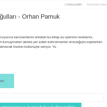
Précédent
Prochain
chevron_left
chev
ğulları - Orhan Pamuk
 boyunca serüvenlerini anlatan bu kitap ev içlerinin renklerini,
an konuşmaları akılda yer eden kahramanlar aracılığıyla saptarken
ınacak hazları bütünüyle veriyor. Yü
ier