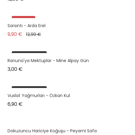
Promo !
Sarsıntı - Arda Erel
Prix de base
Prix
9,90 €
12,90 €
plus en stock
Ranuna'ya Mektuplar - Mine Alpay Gün
Prix
3,00 €
plus en stock
Vuslat Yağmurları - Özkan Kul
Prix
6,90 €
Dokuzuncu Hariciye Koğuşu - Peyami Safa