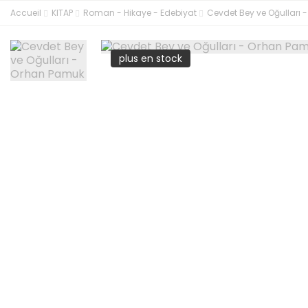
Accueil
KITAP
Roman - Hikaye - Edebiyat
Cevdet Bey ve Oğulları
plus en stock