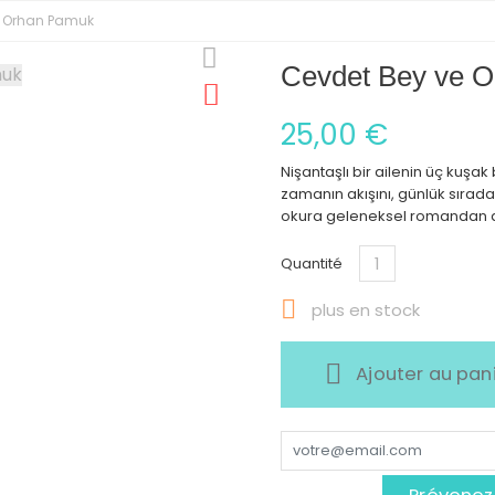
 - Orhan Pamuk
Cevdet Bey ve O
25,00 €
Nişantaşlı bir ailenin üç kuşak
zamanın akışını, günlük sırad
okura geleneksel romandan al
Quantité

plus en stock
Ajouter au pan